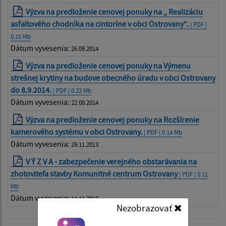
Výzva na predloženie cenovej ponuky na „ Realizáciu
asfaltového chodníka na cintoríne v obci Ostrovany“.
| PDF |
0.15 Mb
Dátum vyvesenia:
26.09.2014
Výzva na predloženie cenovej ponuky na Výmenu
strešnej krytiny na budove obecného úradu v obci Ostrovany
do 8.9.2014.
| PDF | 0.22 Mb
Dátum vyvesenia:
22.08.2014
Výzva na predloženie cenovej ponuky na Rozšírenie
kamerového systému v obci Ostrovany.
| PDF | 0.14 Mb
Dátum vyvesenia:
29.11.2013
V Ý Z V A - zabezpečenie verejného obstarávania na
zhotoviteľa stavby Komunitné centrum Ostrovany
| PDF | 0.11
Mb
Dátum vyvesenia:
14.11.2013
Nezobrazovať