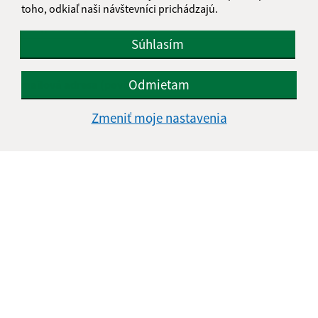
Napíšte nám:
toho, odkiaľ naši návštevníci prichádzajú.
Meno (povinné)
Súhlasím
Odmietam
E-mailová adresa (povinné)
Zmeniť moje nastavenia
Text vašej správy (povinné)
Oboznámil som sa so
spracúvaním osobných
údajov
Google reCaptcha Response
Odoslať správu