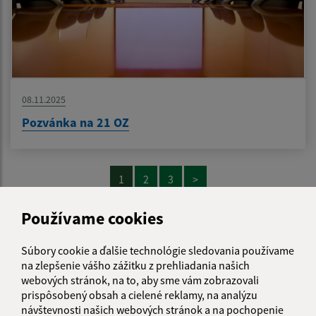
08.11.2025
Pozvánka na 21 OZ
1
2
3
>
Používame cookies
Je táto stránka užitočná?
Áno
Nie
Súbory cookie a ďalšie technológie sledovania používame
Boli tieto 
Boli 
na zlepšenie vášho zážitku z prehliadania našich
Našli ste na stránke chybu?
Napíšte nám
webových stránok, na to, aby sme vám zobrazovali
prispôsobený obsah a cielené reklamy, na analýzu
návštevnosti našich webových stránok a na pochopenie