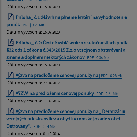
Dátum vyvesenia:
15.07.2020
Príloha_ č.1 :Návrh na plnenie kritérií na vyhodnotenie
ponúk
| PDF | 0.29 Mb
Dátum vyvesenia:
15.07.2020
Príloha _ č.2: Čestné vyhlásenie o skutočnostiach podľa
§32 ods.1 zákona č.343/2015 Z.z.o verejnom obstarávaní a
zmene a doplnení niektorých zákonov
| PDF | 0.35 Mb
Dátum vyvesenia:
15.07.2020
Výzva na predloženie cenovej ponuky na
| PDF | 0.28 Mb
Dátum vyvesenia:
27.04.2017
VÝZVA na predloženie cenovej ponuky
| PDF | 0.21 Mb
Dátum vyvesenia:
11.03.2016
Výzva na predloženie cenovej ponuky na „ Deratizáciu
verejných priestranstiev a obydlí v rómskej osade v obci
Ostrovany“.
| PDF | 0.14 Mb
Dátum vyvesenia:
01.10.2014