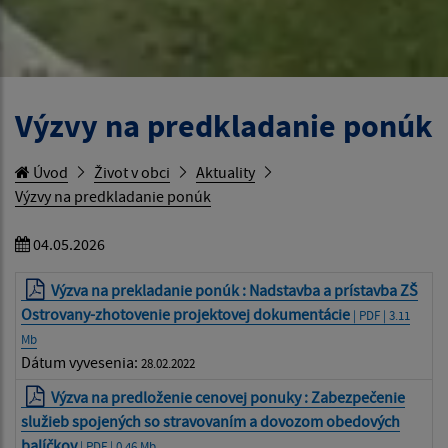
Výzvy na predkladanie ponúk
Úvod
Život v obci
Aktuality
Výzvy na predkladanie ponúk
04.05.2026
Výzva na prekladanie ponúk : Nadstavba a prístavba ZŠ
Ostrovany-zhotovenie projektovej dokumentácie
| PDF | 3.11
Mb
Dátum vyvesenia:
28.02.2022
Výzva na predloženie cenovej ponuky : Zabezpečenie
služieb spojených so stravovaním a dovozom obedových
balíčkov
| PDF | 0.46 Mb