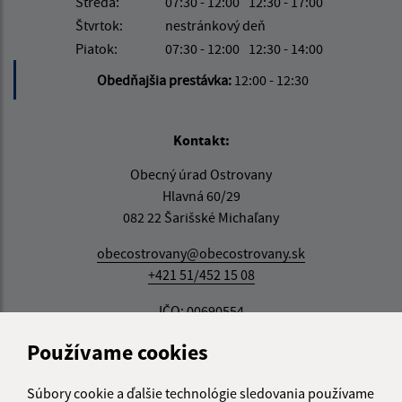
Streda:
07:30 - 12:00
12:30 - 17:00
Štvrtok:
nestránkový deň
Piatok:
07:30 - 12:00
12:30 - 14:00
Obedňajšia prestávka:
12:00 - 12:30
Kontakt:
Obecný úrad Ostrovany
Hlavná 60/29
082 22 Šarišské Michaľany
obecostrovany@obecostrovany.sk
+421 51/452 15 08
IČO: 00690554
Používame cookies
Súbory cookie a ďalšie technológie sledovania používame