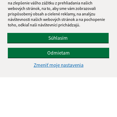
na zlepšenie vášho zážitku z prehliadania našich
webových stránok, na to, aby sme vám zobrazovali
prispôsobený obsah a cielené reklamy, na analýzu
návštevnosti našich webových stránok a na pochopenie
toho, odkiaľ naši návštevníci prichádzajú.
Súhlasím
Odmietam
Zmeniť moje nastavenia
Informácie o stránke:
Vyhlásenie o prístupnosti
Autorské práva
Ochrana osobných údajov
Navigácia:
Vytlačiť aktuálnu stránku