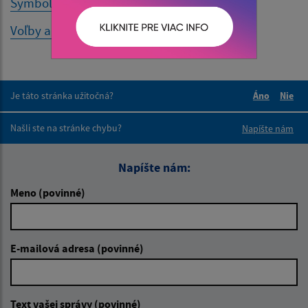
Symboly obce
Voľby a referendá
Je táto stránka užitočná?
Áno
Nie
Boli tieto 
Boli 
Našli ste na stránke chybu?
Napíšte nám
Napíšte nám:
Meno (povinné)
E-mailová adresa (povinné)
Text vašej správy (povinné)