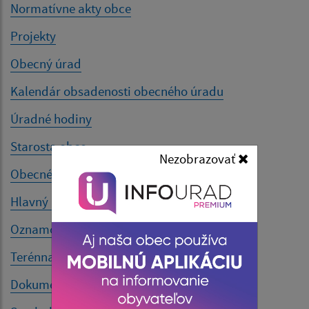
Normatívne akty obce
Projekty
Obecný úrad
Kalendár obsadenosti obecného úradu
Úradné hodiny
Starosta obce
Nezobrazovať
Obecné zastupiteľstvo
Hlavný kontrolór
Oznamovanie protispoločenskej činnosti
Terénna sociálna práca
Dokumenty