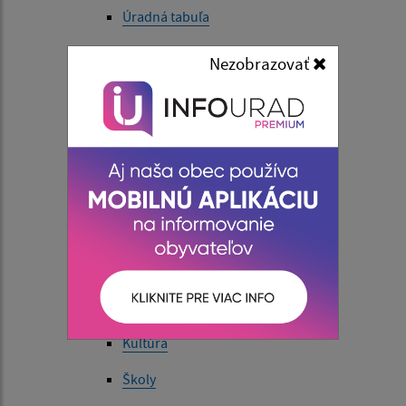
Úradná tabuľa
Predpisy a informácie
Nezobrazovať
Normatívne akty obce
Život v obci
Aktuality
História
Súčasnosť
Fotogaléria
Videogaléria
Kultúra
Školy