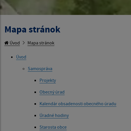
Mapa stránok
Úvod
Mapa stránok
Úvod
Samospráva
Projekty
Obecný úrad
Kalendár obsadenosti obecného úradu
Úradné hodiny
Starosta obce