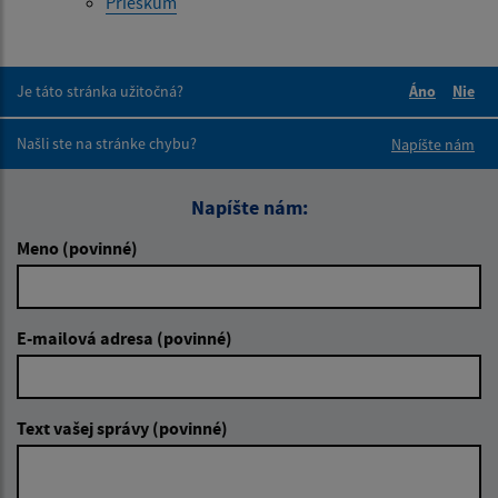
Prieskum
Je táto stránka užitočná?
Áno
Nie
Boli tieto 
Boli 
Našli ste na stránke chybu?
Napíšte nám
Napíšte nám:
Meno (povinné)
E-mailová adresa (povinné)
Text vašej správy (povinné)