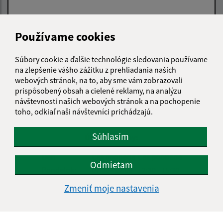
Používame cookies
Oboznámil som sa so
spracúvaním osobných
Súbory cookie a ďalšie technológie sledovania používame
údajov
na zlepšenie vášho zážitku z prehliadania našich
webových stránok, na to, aby sme vám zobrazovali
Google reCaptcha Response
Odoslať správu
prispôsobený obsah a cielené reklamy, na analýzu
návštevnosti našich webových stránok a na pochopenie
toho, odkiaľ naši návštevníci prichádzajú.
Súhlasím
Úradné hodiny:
Deň
Čas doobeda
Čas poobede
Odmietam
Pondelok:
07:30 - 12:00
12:30 - 15:30
Utorok:
07:30 - 12:00
12:30 - 15:30
Zmeniť moje nastavenia
Streda:
07:30 - 12:00
12:30 - 17:00
Štvrtok:
nestránkový deň
Piatok:
07:30 - 12:00
12:30 - 14:00