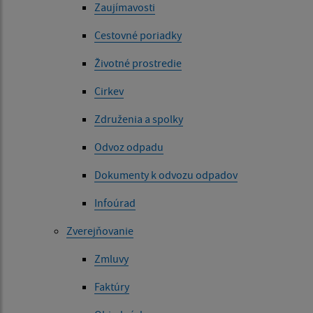
Zaujímavosti
Cestovné poriadky
Životné prostredie
Cirkev
Združenia a spolky
Odvoz odpadu
Dokumenty k odvozu odpadov
Infoúrad
Zverejňovanie
Zmluvy
Faktúry