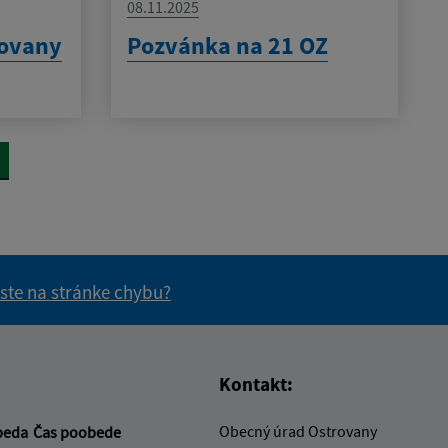
08.11.2025
rovany
Pozvánka na 21 OZ
 ste na stránke chybu?
vás užitočné?
e pre vás užitočné?
Kontakt:
Obecný úrad Ostrovany
beda
Čas poobede