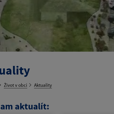
uality
Život v obci
Aktuality
am aktualít: