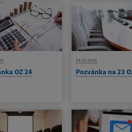
26
24.03.2026
ánka OZ 24
Pozvánka na 23 O