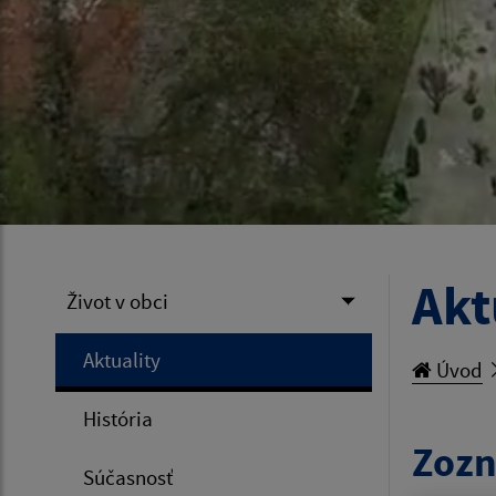
Akt
Život v obci
Aktuality
Úvod
História
Zozn
Súčasnosť