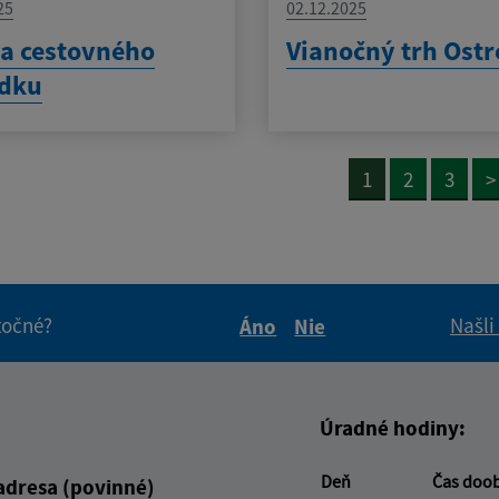
25
02.12.2025
a cestovného
Vianočný trh Ost
adku
1
2
3
>
itočné?
Našli
Áno
Nie
Boli tieto informácie pre 
Boli tieto informáci
Úradné hodiny:
Deň
Čas doo
adresa (povinné)