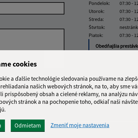
Pondelok:
07:30 - 1
Utorok:
07:30 - 1
Streda:
07:30 - 1
Štvrtok:
nestránk
Piatok:
07:30 - 1
Obedňajšia prestáv
ame cookies
okie a ďalšie technológie sledovania používame na zlepš
Google reCaptcha Response
Odoslať správu
 prehliadania našich webových stránok, na to, aby sme v
li prispôsobený obsah a cielené reklamy, na analýzu náv
bových stránok a na pochopenie toho, odkiaľ naši návšte
jú.
Zmeniť moje nastavenia
m
Odmietam