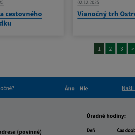
25
02.12.2025
a cestovného
Vianočný trh Ost
adku
1
2
3
>
itočné?
Našli
Áno
Nie
Boli tieto informácie pre 
Boli tieto informáci
Úradné hodiny:
Deň
Čas doo
adresa (povinné)