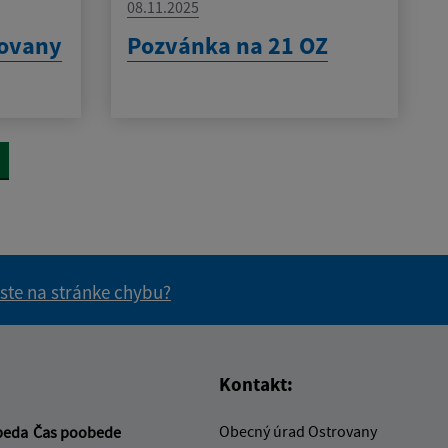
08.11.2025
rovany
Pozvánka na 21 OZ
 ste na stránke chybu?
vás užitočné?
e pre vás užitočné?
Kontakt:
Obecný úrad Ostrovany
beda
Čas poobede