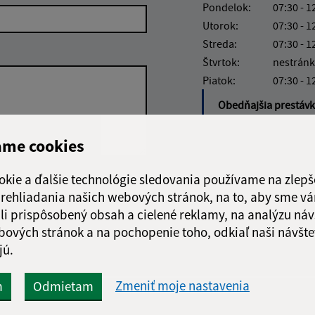
Pondelok:
07:30 - 1
Utorok:
07:30 - 1
Streda:
07:30 - 1
Štvrtok:
nestránk
Piatok:
07:30 - 1
Obedňajšia prestáv
ame cookies
okie a ďalšie technológie sledovania používame na zlepš
Google reCaptcha Response
Odoslať správu
 prehliadania našich webových stránok, na to, aby sme v
li prispôsobený obsah a cielené reklamy, na analýzu náv
bových stránok a na pochopenie toho, odkiaľ naši návšte
jú.
Zmeniť moje nastavenia
m
Odmietam