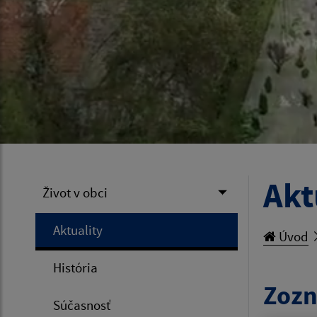
Akt
Život v obci
Aktuality
Úvod
História
Zozn
Súčasnosť