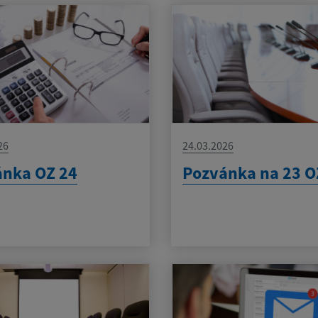
26
24.03.2026
ánka OZ 24
Pozvánka na 23 O