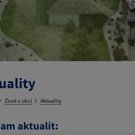
uality
Život v obci
Aktuality
am aktualít: