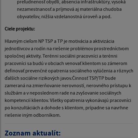
preľudnenosť obydlí, absencia infraštruktúry, vysoká
nezamestnanosť a príjmová aj materiálna chudoba
obyvateľov, nižšia vzdelanostná úroveň a pod.
Ciele projektu:
Hlavným cieľom NP TSP a TP je motivácia a aktivizácia
jednotlivcov a rodín na riešenie problémov prostredníctvom
spoločnej aktivity. Terénni sociálni pracovníci a terénni
pracovníci sa budú v obciach venovať klientom so zámerom
definovať prevenčné opatrenia sociálneho vylúčenia a rôznych
ďalších sociálne rizikových javov.Činnosť TSP/TP bude
zameraná na zmierňovanie nerovností, nerovného prístupu k
službám a v neposlednom rade na zvyšovanie sociálnych
kompetencií klientov. Všetky opatrenia vykonávajú pracovníci
po konzultáciách a dohode s klientom, prípadne sa navrhne
riešenie iným odborníkom.
Zoznam aktualít: