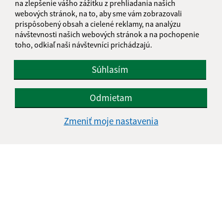
Meno (povinné)
na zlepšenie vášho zážitku z prehliadania našich
webových stránok, na to, aby sme vám zobrazovali
prispôsobený obsah a cielené reklamy, na analýzu
návštevnosti našich webových stránok a na pochopenie
E-mailová adresa (povinné)
toho, odkiaľ naši návštevníci prichádzajú.
Súhlasím
Text vašej správy (povinné)
Odmietam
Zmeniť moje nastavenia
Oboznámil som sa so
spracúvaním osobných
údajov
Google reCaptcha Response
Odoslať správu