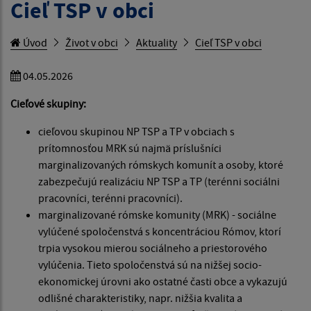
Cieľ TSP v obci
Úvod
Život v obci
Aktuality
Cieľ TSP v obci
04.05.2026
Cieľové skupiny:
cieľovou skupinou NP TSP a TP v obciach s
prítomnosťou MRK sú najmä príslušníci
marginalizovaných rómskych komunít a osoby, ktoré
zabezpečujú realizáciu NP TSP a TP (terénni sociálni
pracovníci, terénni pracovníci).
marginalizované rómske komunity (MRK) - sociálne
vylúčené spoločenstvá s koncentráciou Rómov, ktorí
trpia vysokou mierou sociálneho a priestorového
vylúčenia. Tieto spoločenstvá sú na nižšej socio-
ekonomickej úrovni ako ostatné časti obce a vykazujú
odlišné charakteristiky, napr. nižšia kvalita a