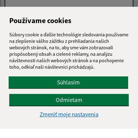
Používame cookies
Text vašej správy (povinné)
Súbory cookie a ďalšie technológie sledovania používame
na zlepšenie vášho zážitku z prehliadania našich
webových stránok, na to, aby sme vám zobrazovali
prispôsobený obsah a cielené reklamy, na analýzu
návštevnosti našich webových stránok a na pochopenie
toho, odkiaľ naši návštevníci prichádzajú.
Oboznámil som sa so
spracúvaním osobných
údajov
Súhlasím
Google reCaptcha Response
Odoslať správu
Odmietam
Zmeniť moje nastavenia
Úradné hodiny:
Deň
Čas doobeda
Čas poobede