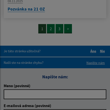
08.11.2025
Pozvánka na 21 OZ
1
2
3
>
Je táto stránka užitočná?
Áno
Nie
Boli tieto 
Boli 
Našli ste na stránke chybu?
Napíšte nám
Napíšte nám:
Meno (povinné)
E-mailová adresa (povinné)