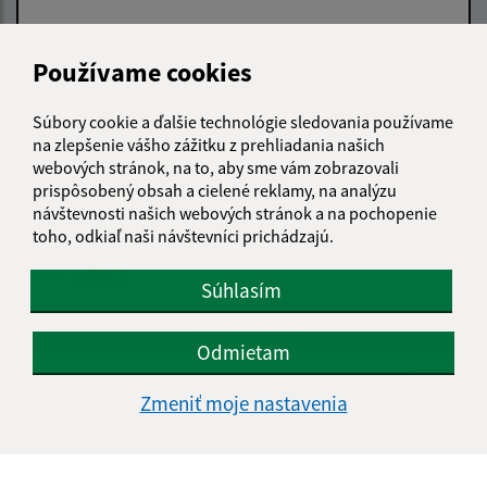
Používame cookies
Text vašej správy (povinné)
Súbory cookie a ďalšie technológie sledovania používame
na zlepšenie vášho zážitku z prehliadania našich
webových stránok, na to, aby sme vám zobrazovali
prispôsobený obsah a cielené reklamy, na analýzu
návštevnosti našich webových stránok a na pochopenie
toho, odkiaľ naši návštevníci prichádzajú.
Oboznámil som sa so
spracúvaním osobných
údajov
Súhlasím
Google reCaptcha Response
Odoslať správu
Odmietam
Zmeniť moje nastavenia
Úradné hodiny:
Deň
Čas doobeda
Čas poobede