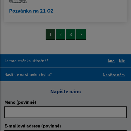
08.11.2025
Pozvánka na 21 OZ
1
2
3
>
Je táto stránka užitočná?
Áno
Nie
Boli tieto 
Boli 
Našli ste na stránke chybu?
Napíšte nám
Napíšte nám:
Meno (povinné)
E-mailová adresa (povinné)