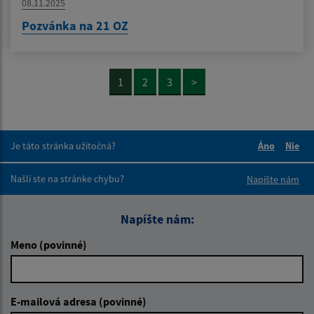
08.11.2025
Pozvánka na 21 OZ
1
2
3
>
Je táto stránka užitočná?
Áno
Nie
Boli tieto 
Boli 
Našli ste na stránke chybu?
Napíšte nám
Napíšte nám:
Meno (povinné)
E-mailová adresa (povinné)