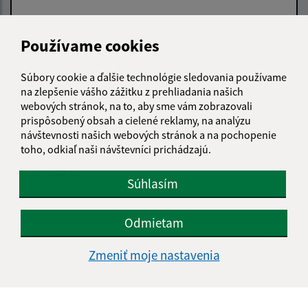
Používame cookies
Text vašej správy (povinné)
Súbory cookie a ďalšie technológie sledovania používame
na zlepšenie vášho zážitku z prehliadania našich
webových stránok, na to, aby sme vám zobrazovali
prispôsobený obsah a cielené reklamy, na analýzu
návštevnosti našich webových stránok a na pochopenie
toho, odkiaľ naši návštevníci prichádzajú.
Oboznámil som sa so
spracúvaním osobných
údajov
Súhlasím
Google reCaptcha Response
Odoslať správu
Odmietam
Zmeniť moje nastavenia
Úradné hodiny:
Deň
Čas doobeda
Čas poobede