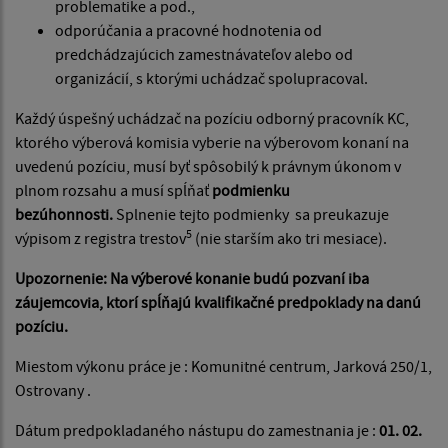
problematike a pod.,
odporúčania a pracovné hodnotenia od
predchádzajúcich zamestnávateľov alebo od
organizácií, s ktorými uchádzač spolupracoval.
Každý úspešný uchádzač na pozíciu odborný pracovník KC,
ktorého výberová komisia vyberie na výberovom konaní na
uvedenú pozíciu, musí byť spôsobilý k právnym úkonom v
plnom rozsahu a musí spĺňať
podmienku
bezúhonnosti.
Splnenie tejto podmienky sa preukazuje
5
výpisom z registra trestov
(nie starším ako tri mesiace).
Upozornenie: Na výberové konanie budú pozvaní iba
záujemcovia, ktorí spĺňajú kvalifikačné predpoklady na danú
pozíciu.
Miestom výkonu práce je : Komunitné centrum, Jarková 250/1,
Ostrovany .
Dátum predpokladaného nástupu do zamestnania je :
01. 02.