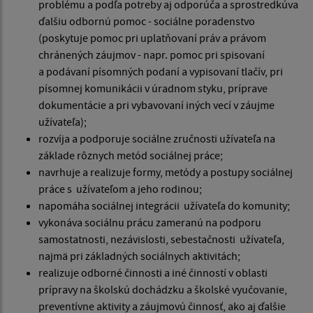
problému a podľa potreby aj odporúča a sprostredkúva
ďalšiu odbornú pomoc - sociálne poradenstvo
(poskytuje pomoc pri uplatňovaní práv a právom
chránených záujmov - napr. pomoc pri spisovaní
a podávaní písomných podaní a vypisovaní tlačív, pri
písomnej komunikácii v úradnom styku, príprave
dokumentácie a pri vybavovaní iných vecí v záujme
užívateľa);
rozvíja a podporuje sociálne zručnosti užívateľa na
základe rôznych metód sociálnej práce;
navrhuje a realizuje formy, metódy a postupy sociálnej
práce s užívateľom a jeho rodinou;
napomáha sociálnej integrácii užívateľa do komunity;
vykonáva sociálnu prácu zameranú na podporu
samostatnosti, nezávislosti, sebestačnosti užívateľa,
najmä pri základných sociálnych aktivitách;
realizuje odborné činnosti a iné činností v oblasti
prípravy na školskú dochádzku a školské vyučovanie,
preventívne aktivity a záujmovú činnosť, ako aj ďalšie