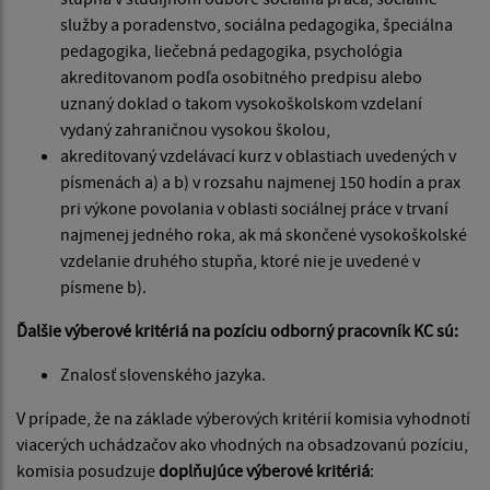
služby a poradenstvo, sociálna pedagogika, špeciálna
pedagogika, liečebná pedagogika, psychológia
akreditovanom podľa osobitného predpisu alebo
uznaný doklad o takom vysokoškolskom vzdelaní
vydaný zahraničnou vysokou školou,
akreditovaný vzdelávací kurz v oblastiach uvedených v
písmenách a) a b) v rozsahu najmenej 150 hodín a prax
pri výkone povolania v oblasti sociálnej práce v trvaní
najmenej jedného roka, ak má skončené vysokoškolské
vzdelanie druhého stupňa, ktoré nie je uvedené v
písmene b).
Ďalšie výberové kritériá na pozíciu odborný pracovník KC sú:
Znalosť slovenského jazyka.
V prípade, že na základe výberových kritérií komisia vyhodnotí
viacerých uchádzačov ako vhodných na obsadzovanú pozíciu,
komisia posudzuje
doplňujúce výberové kritériá
: