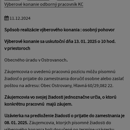
Výberové konanie odborný pracovník KC
11.12.2024
Spôsob realizácie výberového konania :
osobný pohovor
Výberové konanie sa uskutoční dňa 13. 01. 2025 o 10
hod.
v priestoroch
Obecného úradu v Ostrovanoch
.
Záujemcovia o uvedenú pracovnú pozíciu môžu písomnú
žiadosť o prijatie do zamestnania doručiť osobne alebo zaslať
poštou na adresu: Obec Ostrovany, Hlavná 60/29,082 22.
Záujemcovia vo svojej žiadosti jednoznačne určia, o ktorú
konkrétnu pracovnú majú záujem.
Uzávierka na predloženie žiadostí o prijatie do zamestnania je
08. 01. 2025.
Záujemcovia, ktorých písomné žiadosti do
výberového konania boli doručené po termíne uzávierky,