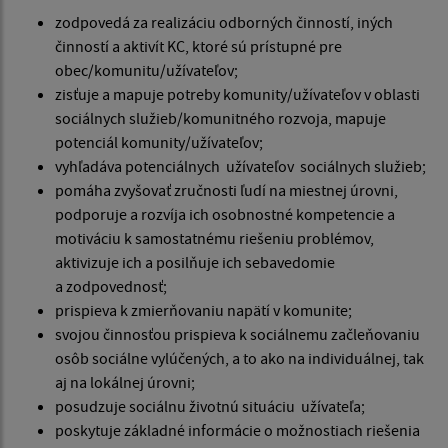
zodpovedá za realizáciu odborných činností, iných
činností a aktivít KC, ktoré sú prístupné pre
obec/komunitu/užívateľov;
zisťuje a mapuje potreby komunity/užívateľov v oblasti
sociálnych služieb/komunitného rozvoja, mapuje
potenciál komunity/užívateľov;
vyhľadáva potenciálnych užívateľov sociálnych služieb;
pomáha zvyšovať zručnosti ľudí na miestnej úrovni,
podporuje a rozvíja ich osobnostné kompetencie a
motiváciu k samostatnému riešeniu problémov,
aktivizuje ich a posilňuje ich sebavedomie
a zodpovednosť;
prispieva k zmierňovaniu napätí v komunite;
svojou činnosťou prispieva k sociálnemu začleňovaniu
osôb sociálne vylúčených, a to ako na individuálnej, tak
aj na lokálnej úrovni;
posudzuje sociálnu životnú situáciu užívateľa;
poskytuje základné informácie o možnostiach riešenia