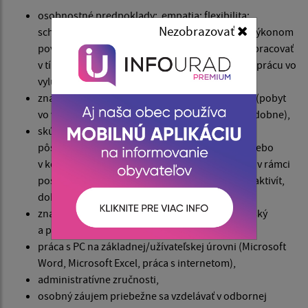
osobnostné predpoklady
:
empatia; flexibilita;
Nezobrazovať
schopnosť zvládať náročné situácie, spojené s výkonom
povolania; komunikačné zručnosti; schopnosť pracovať
v tíme; schopnosť riešiť konflikty; motivácia pre prácu vo
vylúčených komunitách/lokalitách a ďalšie,
znalosť konkrétnej komunity a cieľovej skupiny (pobyt
vo vylúčenej komunite/lokalite, jeho dĺžka a podobne),
skúsenosti s prácou s cieľovou skupinou, napr.
pôsobenie v sociálne vylúčených komunitách alebo
v komunitách ohrozených sociálnym vylúčením v rámci
poskytovania sociálnych služieb, komunitných aktivít,
dobrovoľníckych alebo misijných aktivít,
znalosť jazyka cieľovej skupiny (rómsky, maďarský
a podobne),
práca s PC na základnej/užívateľskej úrovni (Microsoft
Word, Microsoft Excel, práca s internetom),
administratívne zručnosti,
osobný záujem priebežne sa vzdelávať v odbornej