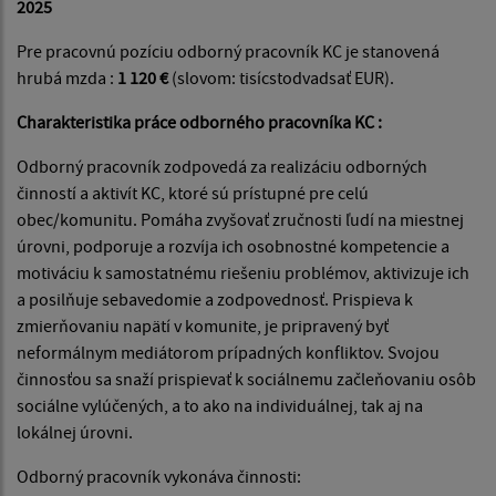
2025
Pre pracovnú pozíciu odborný pracovník KC je stanovená
hrubá mzda :
1 120 €
(slovom: tisícstodvadsať EUR).
Charakteristika práce odborného pracovníka KC :
Odborný pracovník zodpovedá za realizáciu odborných
činností a aktivít KC, ktoré sú prístupné pre celú
obec/komunitu. Pomáha zvyšovať zručnosti ľudí na miestnej
úrovni, podporuje a rozvíja ich osobnostné kompetencie a
motiváciu k samostatnému riešeniu problémov, aktivizuje ich
a posilňuje sebavedomie a zodpovednosť. Prispieva k
zmierňovaniu napätí v komunite, je pripravený byť
neformálnym mediátorom prípadných konfliktov. Svojou
činnosťou sa snaží prispievať k sociálnemu začleňovaniu osôb
sociálne vylúčených, a to ako na individuálnej, tak aj na
lokálnej úrovni.
Odborný pracovník vykonáva činnosti: