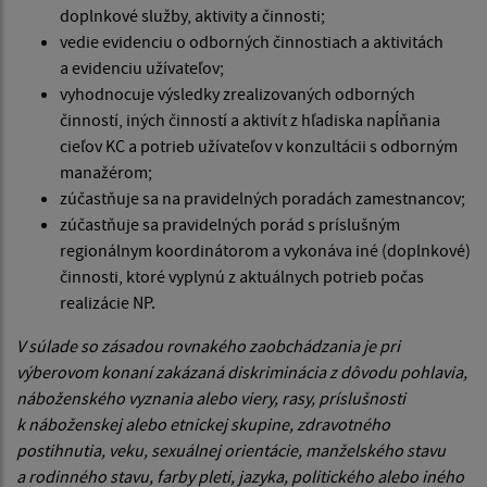
doplnkové služby, aktivity a činnosti;
vedie evidenciu o odborných činnostiach a aktivitách
a evidenciu užívateľov;
vyhodnocuje výsledky zrealizovaných odborných
činností, iných činností a aktivít z hľadiska napĺňania
cieľov KC a potrieb užívateľov v konzultácii s odborným
manažérom;
zúčastňuje sa na pravidelných poradách zamestnancov;
zúčastňuje sa pravidelných porád s príslušným
regionálnym koordinátorom a vykonáva iné (doplnkové)
činnosti, ktoré vyplynú z aktuálnych potrieb počas
realizácie NP.
V súlade so zásadou rovnakého zaobchádzania je pri
výberovom konaní zakázaná diskriminácia z dôvodu pohlavia,
náboženského vyznania alebo viery, rasy, príslušnosti
k náboženskej alebo etnickej skupine, zdravotného
postihnutia, veku, sexuálnej orientácie, manželského stavu
a rodinného stavu, farby pleti, jazyka, politického alebo iného