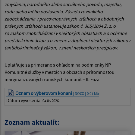
zmýšľania, národného alebo sociálneho pôvodu, majetku,
rodu alebo iného postavenia. Zásadu rovnakého
zaobchádzania v pracovnoprávnych vzťahoch a obdobných
právnych vzťahoch ustanovuje zákon č. 365/2004 Z. z. o
rovnakom zaobchádzaní v niektorých oblastiach a o ochrane
pred diskrimináciou a o zmene a doplnení niektorých zákonov
(antidiskriminačný zákon) v znení neskorších predpisov.
Uplatňuje sa primerane s ohľadom na podmienky NP
Komunitné služby v mestách a obciach s prítomnosťou
marginalizovaných rómskych komunít – II. Fáza
Oznam o výberovom konaní
| DOCX | 0.01 Mb
Dátum vyvesenia:
04.05.2026
Zoznam aktualít: