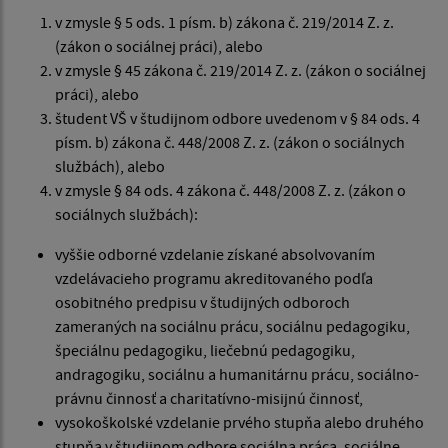
v zmysle § 5 ods. 1 písm. b) zákona č. 219/2014 Z. z.
(zákon o sociálnej práci), alebo
v zmysle § 45 zákona č. 219/2014 Z. z. (zákon o sociálnej
práci), alebo
študent VŠ v študijnom odbore uvedenom v § 84 ods. 4
písm. b) zákona č. 448/2008 Z. z. (zákon o sociálnych
službách), alebo
v zmysle § 84 ods. 4 zákona č. 448/2008 Z. z. (zákon o
sociálnych službách):
vyššie odborné vzdelanie získané absolvovaním
vzdelávacieho programu akreditovaného podľa
osobitného predpisu v študijných odboroch
zameraných na sociálnu prácu, sociálnu pedagogiku,
špeciálnu pedagogiku, liečebnú pedagogiku,
andragogiku, sociálnu a humanitárnu prácu, sociálno-
právnu činnosť a charitatívno-misijnú činnosť,
vysokoškolské vzdelanie prvého stupňa alebo druhého
stupňa v študijnom odbore sociálna práca, sociálne