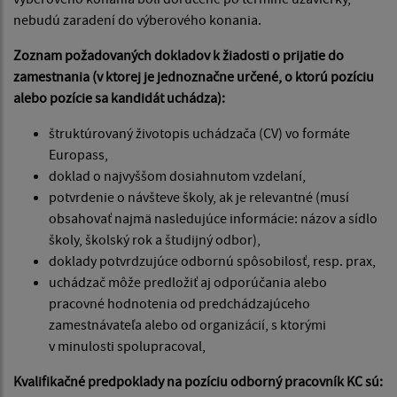
nebudú zaradení do výberového konania.
Zoznam požadovaných dokladov k žiadosti o prijatie do
zamestnania (v ktorej je jednoznačne určené, o ktorú pozíciu
alebo pozície sa kandidát uchádza):
štruktúrovaný životopis uchádzača (CV) vo formáte
Europass,
doklad o najvyššom dosiahnutom vzdelaní,
potvrdenie o návšteve školy, ak je relevantné (musí
obsahovať najmä nasledujúce informácie: názov a sídlo
školy, školský rok a študijný odbor),
doklady potvrdzujúce odbornú spôsobilosť, resp. prax,
uchádzač môže predložiť aj odporúčania alebo
pracovné hodnotenia od predchádzajúceho
zamestnávateľa alebo od organizácií, s ktorými
v minulosti spolupracoval,
Kvalifikačné predpoklady na pozíciu odborný pracovník KC sú: