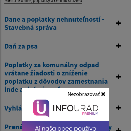
Miestne dane, poplatky a cenník služieb
Dane a poplatky nehnuteľností -
Stavebná správa
Daň za psa
Poplatky za komunálny odpad
vrátane žiadosti o zníženie
poplatku z dôvodov zamestnania
inde a tiež zťp atď.
Nezobrazovať
Vyhlásenie v miestnom rozhlase
Prenájom nehnuteľností /kultúrny