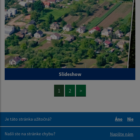
Slideshow
1
2
>
Je táto stránka užitočná?
Áno
Nie
Boli tieto 
Boli 
Našli ste na stránke chybu?
Napíšte nám