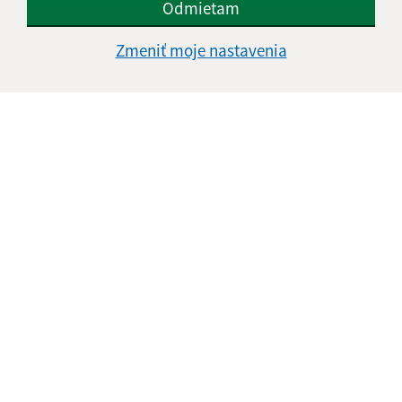
Odmietam
Google reCaptcha Response
Odoslať správu
Zmeniť moje nastavenia
Úradné hodiny:
Deň
Čas doobeda
Čas poobede
Pondelok:
07:30 - 12:00
12:30 - 15:30
Utorok:
07:30 - 12:00
12:30 - 15:30
Streda:
07:30 - 12:00
12:30 - 17:00
Štvrtok:
nestránkový deň
Piatok:
07:30 - 12:00
12:30 - 14:00
Obedňajšia prestávka:
12:00 - 12:30
Kontakt:
Obecný úrad Ostrovany