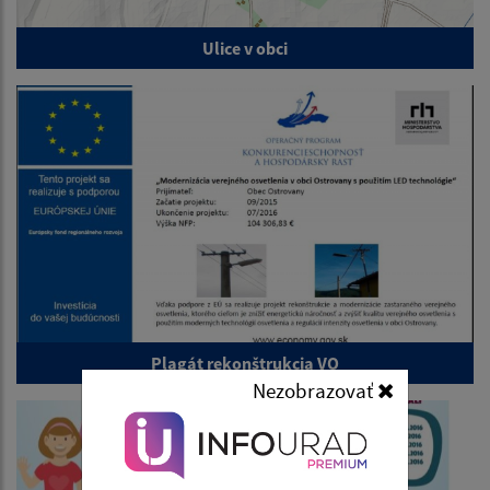
Ulice v obci
Plagát rekonštrukcia VO
Nezobrazovať