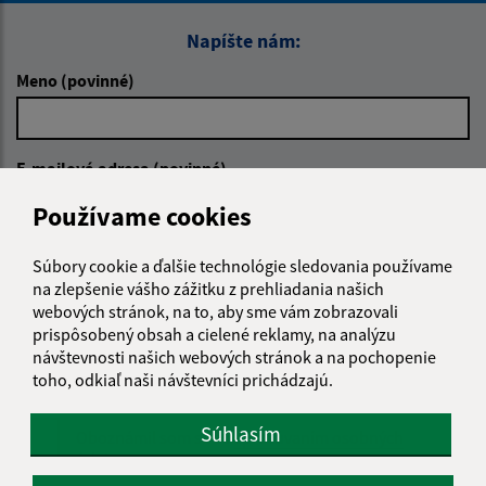
Napíšte nám:
Meno (povinné)
E-mailová adresa (povinné)
Používame cookies
Text vašej správy (povinné)
Súbory cookie a ďalšie technológie sledovania používame
na zlepšenie vášho zážitku z prehliadania našich
webových stránok, na to, aby sme vám zobrazovali
prispôsobený obsah a cielené reklamy, na analýzu
návštevnosti našich webových stránok a na pochopenie
toho, odkiaľ naši návštevníci prichádzajú.
Súhlasím
Oboznámil som sa so
spracúvaním osobných
údajov