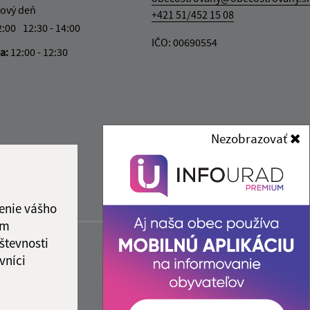
ový deň
+421 51/452 15 08
2:00
12:30 - 14:00
IČO: 00690554
ka:
12:00 - 12:30
Nezobrazovať
enie vášho
ám
števnosti
vníci