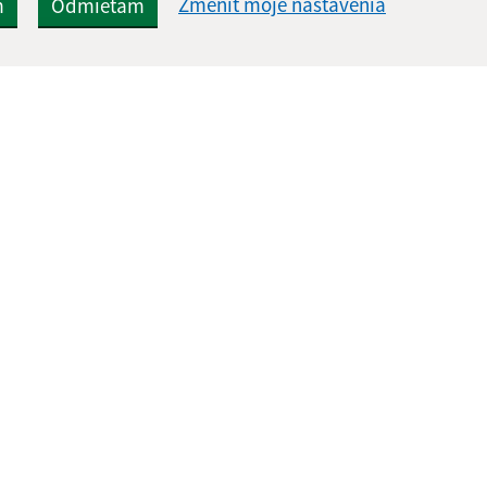
Zmeniť moje nastavenia
m
Odmietam
Rýchle odkazy:
Aktualiz
nku
Naša obec
30.07.2026 
História
RSS
Fotogaléria
Školstvo