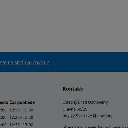
 ste na stránke chybu?
vás užitočné?
e pre vás užitočné?
Kontakt:
Obecný úrad Ostrovany
beda
Čas poobede
Hlavná 60/29
2:00
12:30 - 15:30
082 22 Šarišské Michaľany
2:00
12:30 - 15:30
2:00
12:30 - 17:00
obecostrovany@obecostrovany.s