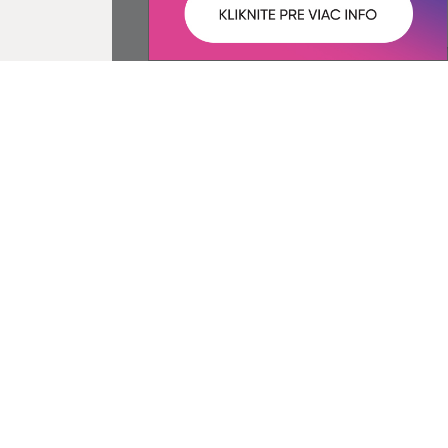
ované:
Správca obsahu:
09:45 hod.
Správca obsahu je Obec
Ostrovany.
Vytvorené v súlade s
Jednotným
dizajn manuálom elektronických
služieb.