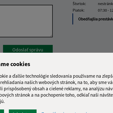
Štvrtok:
nestránk
Piatok:
07:30 - 1
Obedňajšia prestáv
Google reCaptcha Response
Odoslať správu
ame cookies
okie a ďalšie technológie sledovania používame na zlepš
 prehliadania našich webových stránok, na to, aby sme v
li prispôsobený obsah a cielené reklamy, na analýzu náv
bových stránok a na pochopenie toho, odkiaľ naši návšte
jú.