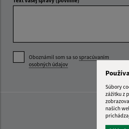
Text vašej správy (povinné)
Oboznámil som sa so
spracúvaním
osobných údajov
Použív
Súbory co
zážitku z
zobrazova
našich we
prichádza