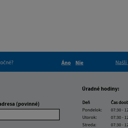
itočné?
Našli
Áno
Nie
Boli tieto informácie pre 
Boli tieto informáci
Úradné hodiny:
Deň
Čas doo
adresa (povinné)
Pondelok:
07:30 - 1
Utorok:
07:30 - 1
Streda:
07:30 - 1