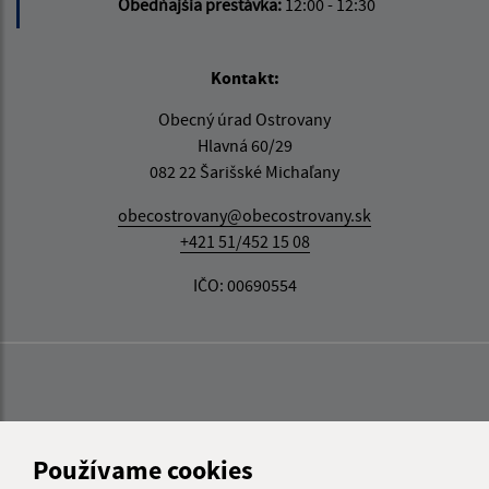
Obedňajšia prestávka:
12:00 - 12:30
Kontakt:
Obecný úrad Ostrovany
Hlavná 60/29
082 22 Šarišské Michaľany
obecostrovany@obecostrovany.sk
+421 51/452 15 08
IČO: 00690554
Používame cookies