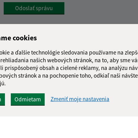
Google reCaptcha Response
Odoslať správu
ame cookies
okie a ďalšie technológie sledovania používame na zlepš
 prehliadania našich webových stránok, na to, aby sme v
li prispôsobený obsah a cielené reklamy, na analýzu náv
bových stránok a na pochopenie toho, odkiaľ naši návšte
jú.
Zmeniť moje nastavenia
m
Odmietam