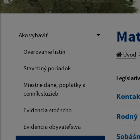
Mat
Ako vybaviť
Overovanie listín
Úvod
Stavebný poriadok
Legislatí
Miestne dane, poplatky a
cenník služieb
Kontak
Evidencia stočného
Rodný l
Evidencia obyvateľstva
Sobášny