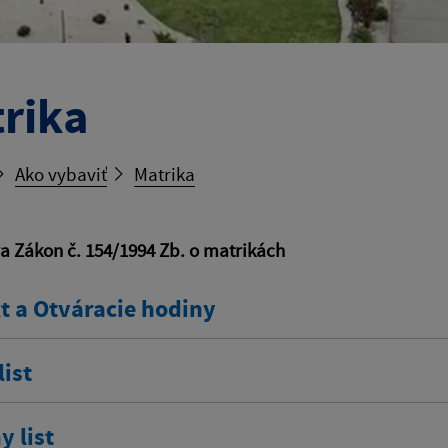
rika
Ako vybaviť
Matrika
va Zákon č. 154/1994 Zb. o matrikách
t a Otváracie hodiny
ist
 list