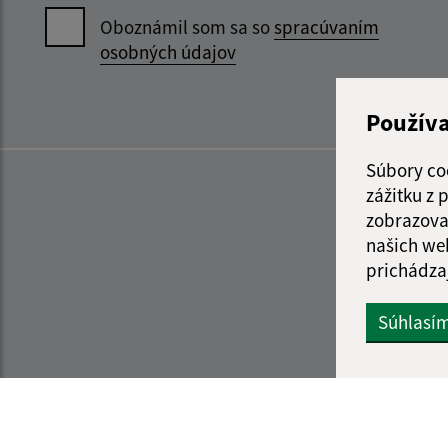
Oboznámil som sa so
spracúvaním
osobných údajov
Použív
Súbory co
zážitku z
zobrazova
našich we
prichádza
Súhlasí