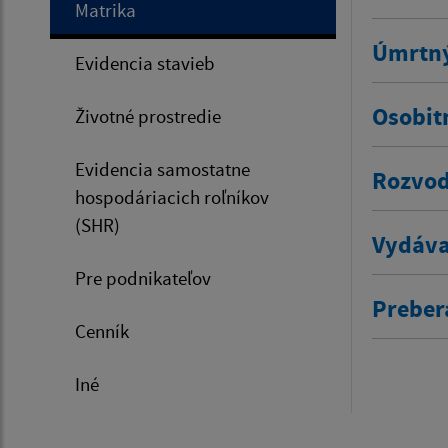
Matrika
Úmrtný
Evidencia stavieb
Osobit
Životné prostredie
Evidencia samostatne
Rozvod
hospodáriacich roľníkov
(SHR)
Vydáva
Pre podnikateľov
Prebera
Cenník
Iné