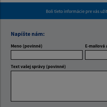
Boli tieto informácie pre vás už
Napíšte nám:
Meno (povinné)
E-mailová 
Text vašej správy (povinné)