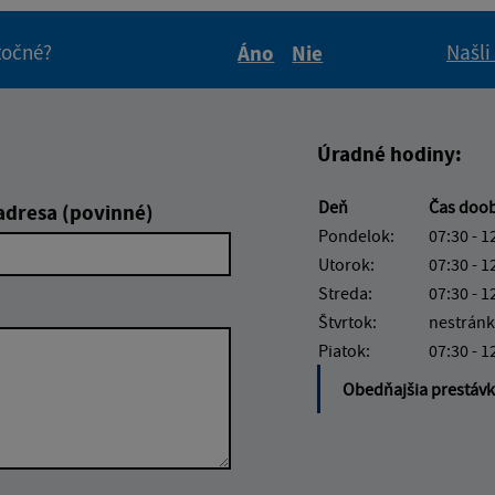
itočné?
Našli
Áno
Nie
Boli tieto informácie pre 
Boli tieto informáci
Úradné hodiny:
Deň
Čas doo
adresa (povinné)
Pondelok:
07:30 - 1
Utorok:
07:30 - 1
Streda:
07:30 - 1
Štvrtok:
nestránk
Piatok:
07:30 - 1
Obedňajšia prestáv