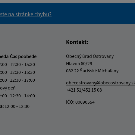
 ste na stránke chybu?
vás užitočné?
e pre vás užitočné?
Kontakt:
Obecný úrad Ostrovany
beda
Čas poobede
Hlavná 60/29
2:00
12:30 - 15:30
082 22 Šarišské Michaľany
2:00
12:30 - 15:30
2:00
12:30 - 17:00
obecostrovany@obecostrovany.s
ový deň
+421 51/452 15 08
2:00
12:30 - 14:00
IČO: 00690554
ka:
12:00 - 12:30