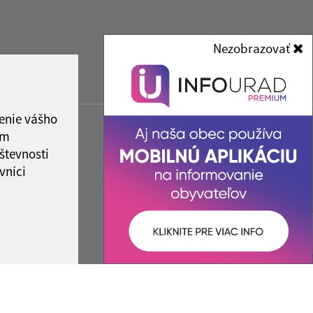
Nezobrazovať
enie vášho
ám
števnosti
vníci