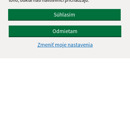
Súhlasím
Odmietam
Informácie o stránke:
Zmeniť moje nastavenia
Vyhlásenie o prístupnosti
Autorské práva
Ochrana osobných údajov
Navigácia:
Vytlačiť aktuálnu stránku
Mapa stránok
Cookies
Rýchle odkazy:
Naša obec