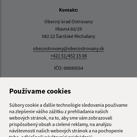
Kontakt:
Obecný úrad Ostrovany
Hlavná 60/29
082 22 Šarišské Michaľany
obecostrovany@obecostrovany.sk
+421 51/452 15 08
IČO: 00690554
Používame cookies
Súbory cookie a ďalšie technológie sledovania používame
na zlepšenie vášho zážitku z prehliadania našich
webových stránok, na to, aby sme vám zobrazovali
prispôsobený obsah a cielené reklamy, na analýzu
návštevnosti našich webových stránok a na pochopenie
toho, odkiaľ naši návštevníci prichádzajú.