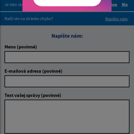
Je táto stránka užitočná?
Áno
Nie
Boli tieto 
Boli 
Našli ste na stránke chybu?
Napíšte nám
Napíšte nám:
Meno (povinné)
E-mailová adresa (povinné)
Text vašej správy (povinné)