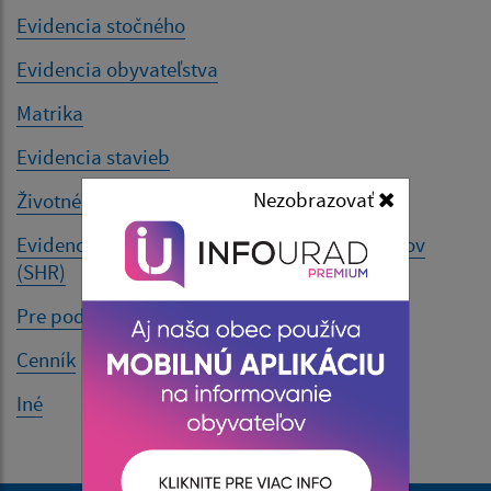
Evidencia stočného
Evidencia obyvateľstva
Matrika
Evidencia stavieb
Nezobrazovať
Životné prostredie
Evidencia samostatne hospodáriacich roľníkov
(SHR)
Pre podnikateľov
Cenník
Iné