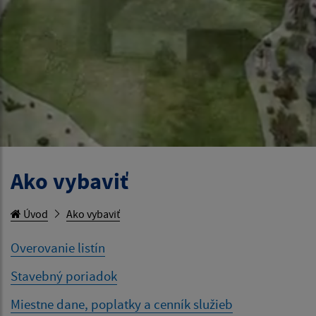
Ako vybaviť
Úvod
Ako vybaviť
Overovanie listín
Stavebný poriadok
Miestne dane, poplatky a cenník služieb