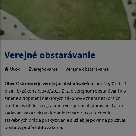
Verejné obstarávanie
Úvod
Zverejňovanie
Verejné obstarávanie
Obec Ostrovany
je
verejným obstarávateľom
podľa § 7 ods. 1
písm. b) zákona č. 343/2015 Z. z. o verejnom obstarávaní a o
zmene a doplnení niektorých zákonov v znení neskorších
predpisov (ďalej len „zákon o verejnom obstarávaní“) a pri
zadávaní zákaziek na dodanie tovarov, uskutočnenie
stavebných prác a poskytovanie služieb je povinná používať
postupy podľa tohto zákona.