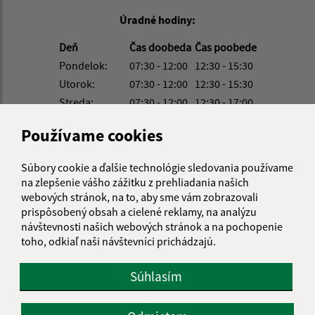
Úradné hodiny:
Deň
Čas doobeda
Čas poobede
Pondelok:
07:30 - 12:00
12:30 - 15:30
Utorok:
07:30 - 12:00
12:30 - 15:30
Streda:
07:30 - 12:00
12:30 - 17:00
Štvrtok:
nestránkový deň
Používame cookies
Piatok:
07:30 - 12:00
12:30 - 14:00
Obedňajšia prestávka:
12:00 - 12:30
Súbory cookie a ďalšie technológie sledovania používame
na zlepšenie vášho zážitku z prehliadania našich
webových stránok, na to, aby sme vám zobrazovali
Kontakt:
prispôsobený obsah a cielené reklamy, na analýzu
návštevnosti našich webových stránok a na pochopenie
Obecný úrad Ostrovany
toho, odkiaľ naši návštevníci prichádzajú.
Hlavná 60/29
082 22 Šarišské Michaľany
Súhlasím
obecostrovany@obecostrovany.sk