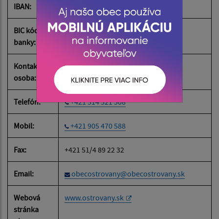
IBAN:
SK02 5600 0000 0005 9246 8001
BIC kód
KOMASK2X
banky:
Kontaktná
Mgr.Rastislav Popuša
osoba:
Telefón:
+421 514 521 508
Mobil:
+421 905 470 588
Fax:
+421 51/4 89 22 32
Email:
obecostrovany@obecostrovany.sk
Webová
www.ostrovany.sk
stránka