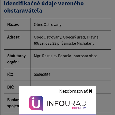
Identifikačné údaje vereného
obstaraváteľa
Názov:
Obec Ostrovany
Adresa:
Obec Ostrovany, Obecný úrad, Hlavná
60/29, 082 22 p. Šarišské Michaľany
Štatutárny
Mgr. Rastislav Popuša - starosta obce
orgán:
IČO:
00690554
DIČ:
202073527
Nezobrazovať
Bankové
Prima banka Slovensko, a.s.
spojenie: