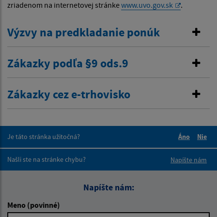
zriadenom na internetovej stránke
www.uvo.gov.sk
.
Výzvy na predkladanie ponúk
Zákazky podľa §9 ods.9
Zákazky cez e-trhovisko
Je táto stránka užitočná?
Áno
Nie
Boli tieto 
Boli 
Našli ste na stránke chybu?
Napíšte nám
Napíšte nám:
Meno (povinné)