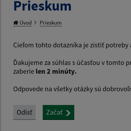
Prieskum
Úvod
Prieskum
Cieľom tohto dotazníka je zistiť potreb
Ďakujeme za súhlas s účasťou v tomto 
zaberie
len 2 minúty.
Odpovede na všetky otázky sú dobrovoľ
Odísť
Začať