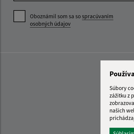
Oboznámil som sa so
spracúvaním
osobných údajov
Použív
Súbory co
zážitku z
zobrazova
našich we
prichádza
Súhlasí