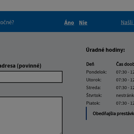
itočné?
Našli
Áno
Nie
Boli tieto informácie pre 
Boli tieto informáci
Úradné hodiny:
Deň
Čas doo
adresa (povinné)
Pondelok:
07:30 - 1
Utorok:
07:30 - 1
Streda:
07:30 - 1
Štvrtok:
nestránk
Piatok:
07:30 - 1
Obedňajšia prestáv