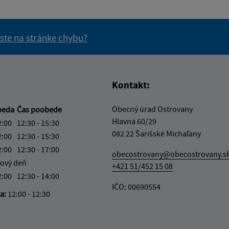
 ste na stránke chybu?
vás užitočné?
e pre vás užitočné?
Kontakt:
Obecný úrad Ostrovany
beda
Čas poobede
Hlavná 60/29
2:00
12:30 - 15:30
082 22 Šarišské Michaľany
2:00
12:30 - 15:30
2:00
12:30 - 17:00
obecostrovany@obecostrovany.s
ový deň
+421 51/452 15 08
2:00
12:30 - 14:00
IČO: 00690554
ka:
12:00 - 12:30