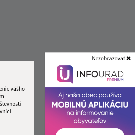
Nezobrazovať
enie vášho
ám
števnosti
vníci