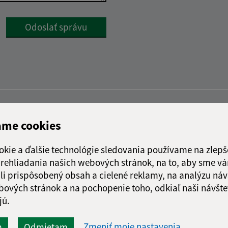
Google reCaptcha Response
Odoslať správu
ame cookies
okie a ďalšie technológie sledovania používame na zlepš
 prehliadania našich webových stránok, na to, aby sme v
li prispôsobený obsah a cielené reklamy, na analýzu náv
bových stránok a na pochopenie toho, odkiaľ naši návšte
jú.
Zmeniť moje nastavenia
m
Odmietam