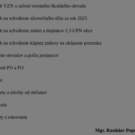
h VZN o určení verejného školského obvodu
h na schválenie záverečného účtu za rok 2025
h na schválenie zmien a doplnkov č.3 UPN obce
h na schválenie kúpnej zmluvy na okúpanie pozemku
nie obvodov a počtu poslancov
osti PO a FO
e
ety a návrhy od občanov
usia
ery z rokovania
Mgr. Rastislav Pop