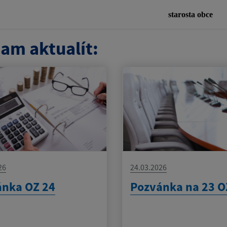
starosta obce
am aktualít:
26
24.03.2026
ánka OZ 24
Pozvánka na 23 O