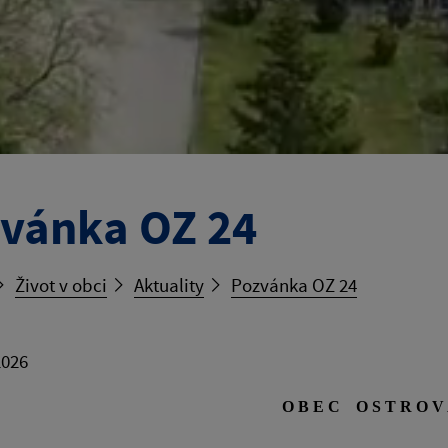
vánka OZ 24
Život v obci
Aktuality
Pozvánka OZ 24
2026
O B E C O S T R O V 