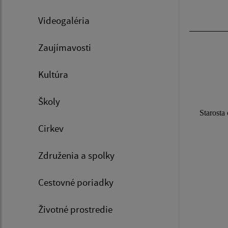
Videogaléria
číslo
Zaujímavosti
Kultúra
Školy
Starosta ob
Cirkev
Združenia a spolky
Cestovné poriadky
XXIV. ria
Životné prostredie