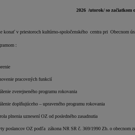
2026 /utorok/ so začiatkom o
de konať v priestoroch kultúrno-spoločenského centra pri Obecnom ú
gramom :
renie
novenie pracovných funkcií
álenie zverejneného programu rokovania
álenie doplňujúceho – upraveného programu rokovania
rola plnenia uznesení OZ od posledného zasadnutia
ty poslancov OZ podľa zákona NR SR č. 369/1990 Zb. o obecnom zria