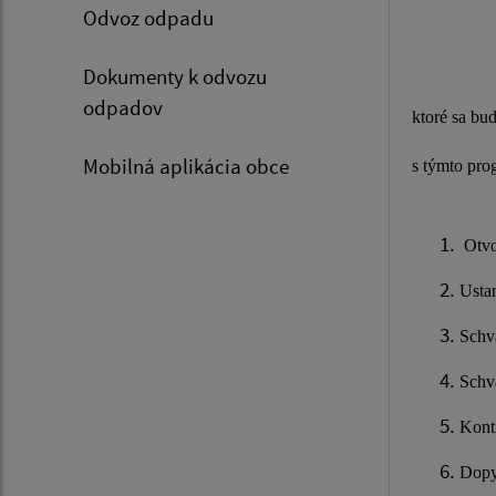
Odvoz odpadu
Dokumenty k odvozu
odpadov
ktoré sa bu
Mobilná aplikácia obce
s týmto pro
Otvo
Usta
Schv
Schv
Kont
Dopy