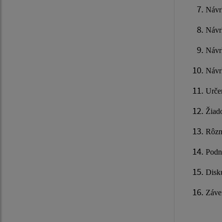
Návr
Návr
Návr
Návr
Urče
Žiad
Rôzn
Podn
Disk
Záv