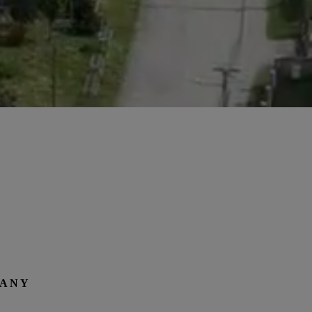
A N Y