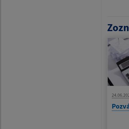
Zozn
24.06.20
Pozv