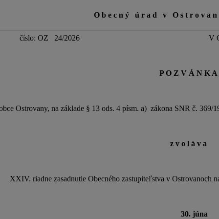
O b e c n ý ú r a d v O s t r o v a n 
: OZ 24/2026 V Ostrovanoch dňa
P O Z V Á N K A
ce Ostrovany, na základe § 13 ods. 4 písm. a) zákona SNR č. 369/19
z v o l á v a
dne zasadnutie Obecného zastupiteľstva v Ostrovanoch na
30. júna