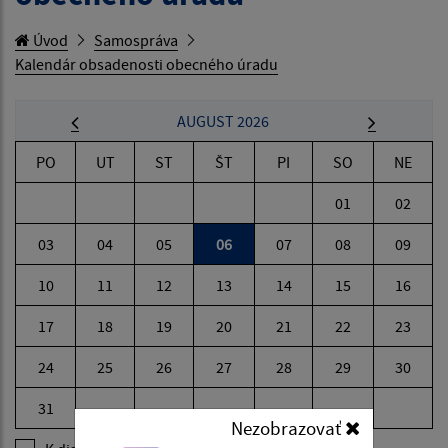
Úvod
Samospráva
Kalendár obsadenosti obecného úradu
AUGUST 2026
PO
UT
ST
ŠT
PI
SO
NE
01
02
03
04
05
06
07
08
09
10
11
12
13
14
15
16
17
18
19
20
21
22
23
24
25
26
27
28
29
30
31
Nezobrazovať