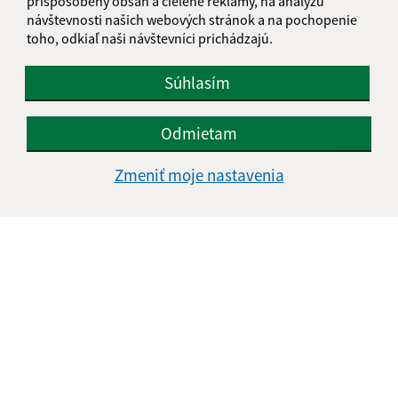
prispôsobený obsah a cielené reklamy, na analýzu
návštevnosti našich webových stránok a na pochopenie
toho, odkiaľ naši návštevníci prichádzajú.
Súhlasím
Odmietam
Zmeniť moje nastavenia
Informácie o stránke:
Vyhlásenie o prístupnosti
Autorské práva
Ochrana osobných údajov