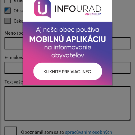
K dispozícii
Obsadené
Čakajúce
Meno (povinné)
E-mailová adresa (povinné)
Text vašej správy (povinné)
Oboznámil som sa so
spracúvaním osobných