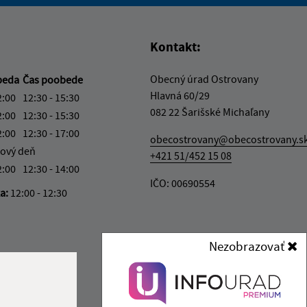
vás užitočné?
e pre vás užitočné?
Kontakt:
Obecný úrad Ostrovany
beda
Čas poobede
Hlavná 60/29
2:00
12:30 - 15:30
082 22 Šarišské Michaľany
2:00
12:30 - 15:30
2:00
12:30 - 17:00
obecostrovany@obecostrovany.s
ový deň
+421 51/452 15 08
2:00
12:30 - 14:00
IČO: 00690554
ka:
12:00 - 12:30
Nezobrazovať