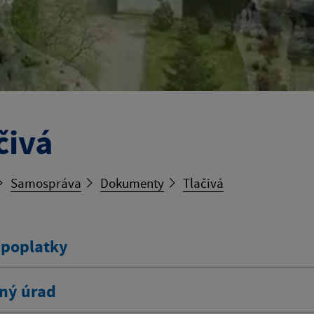
čivá
Samospráva
Dokumenty
Tlačivá
 poplatky
ný úrad