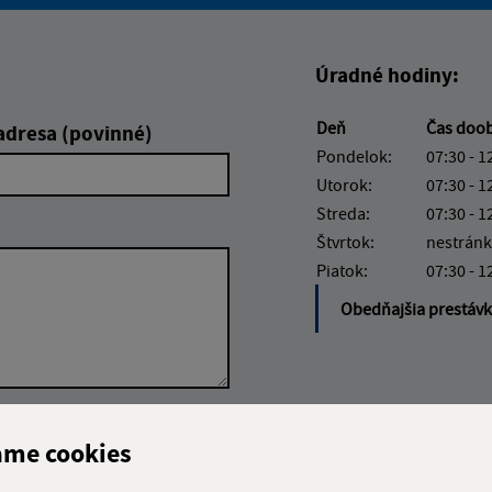
Boli tieto informácie pre 
Boli tieto informáci
Úradné hodiny:
Deň
Čas doo
adresa (povinné)
Pondelok:
07:30 - 1
Utorok:
07:30 - 1
Streda:
07:30 - 1
Štvrtok:
nestránk
Piatok:
07:30 - 1
Obedňajšia prestáv
Google reCaptcha Response
Odoslať správu
ame cookies