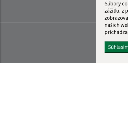
Súbory co
zážitku z
zobrazova
našich we
prichádza
Súhlasí
Informácie o stránke:
Navigácia: