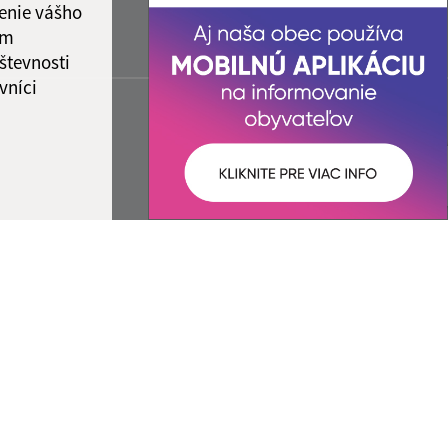
enie vášho
ám
števnosti
vníci
ované:
Správca obsahu: