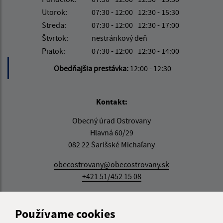
Utorok:
07:30 - 12:00
12:30 - 15:30
Streda:
07:30 - 12:00
12:30 - 17:00
Štvrtok:
nestránkový deň
Piatok:
07:30 - 12:00
12:30 - 14:00
Obedňajšia prestávka:
12:00 - 12:30
Kontakt:
Obecný úrad Ostrovany
Hlavná 60/29
082 22 Šarišské Michaľany
obecostrovany@obecostrovany.sk
+421 51/452 15 08
IČO: 00690554
Používame cookies