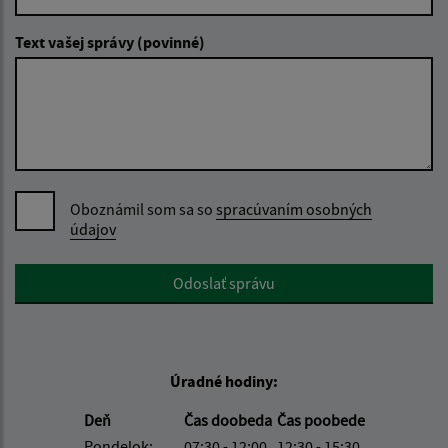
Text vašej správy (povinné)
Oboznámil som sa so
spracúvaním osobných
údajov
Google reCaptcha Response
Odoslať správu
Úradné hodiny:
Deň
Čas doobeda
Čas poobede
Pondelok:
07:30 - 12:00
12:30 - 15:30