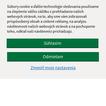
Súbory cookie a ďalšie technológie sledovania používame
na zlepšenie vášho zážitku z prehliadania našich
webových stránok, na to, aby sme vám zobrazovali
prispôsobený obsah a cielené reklamy, na analýzu
návštevnosti našich webových stránok a na pochopenie
toho, odkiaľ naši návštevníci prichádzajú.
Súhlasím
Odmietam
Zmeniť moje nastavenia
Informácie o stránke:
Vyhlásenie o prístupnosti
Autorské práva
Ochrana osobných údajov
Navigácia: