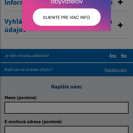
Informovanie o pobyte v zahraničí
Vyhlásenie o zákaze poskytovania
údajov
Je táto stránka užitočná?
Áno
Nie
Boli tieto 
Boli 
Našli ste na stránke chybu?
Napíšte nám
Napíšte nám:
Meno (povinné)
E-mailová adresa (povinné)