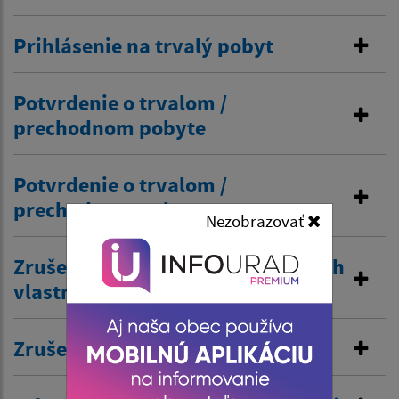
Prihlásenie na trvalý pobyt
Potvrdenie o trvalom /
prechodnom pobyte
Potvrdenie o trvalom /
prechodnom pobyte
Nezobrazovať
Zrušenie trvalého pobytu na návrh
vlastníka budovy
Zrušenie prechodného pobytu