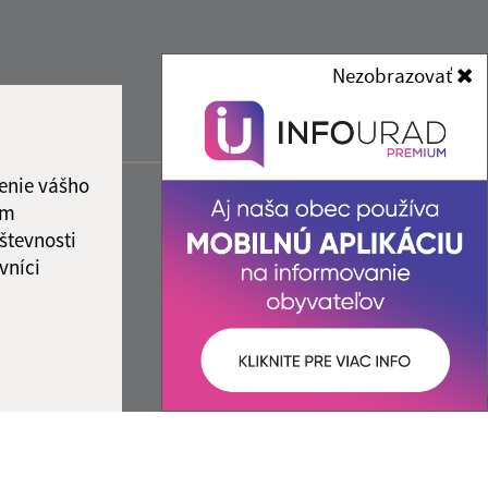
Nezobrazovať
enie vášho
ám
števnosti
vníci