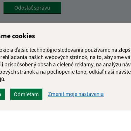
Google reCaptcha Response
Odoslať správu
ame cookies
okie a ďalšie technológie sledovania používame na zlepš
 prehliadania našich webových stránok, na to, aby sme v
li prispôsobený obsah a cielené reklamy, na analýzu náv
bových stránok a na pochopenie toho, odkiaľ naši návšte
jú.
Zmeniť moje nastavenia
m
Odmietam