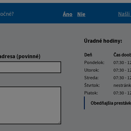
itočné?
Našli
Áno
Nie
Boli tieto informácie pre 
Boli tieto informáci
Úradné hodiny:
Deň
Čas doo
adresa (povinné)
Pondelok:
07:30 - 1
Utorok:
07:30 - 1
Streda:
07:30 - 1
Štvrtok:
nestránk
Piatok:
07:30 - 1
Obedňajšia prestáv