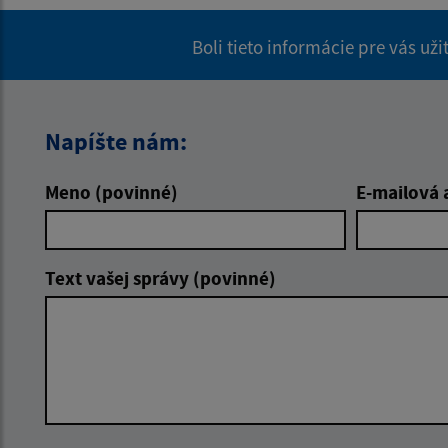
Boli tieto informácie pre vás už
Napíšte nám:
Meno (povinné)
E-mailová 
Text vašej správy (povinné)