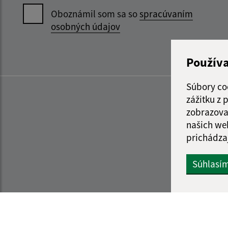
Oboznámil som sa so
spracúvaním
osobných údajov
Použív
Súbory co
zážitku z
zobrazova
našich we
prichádza
Súhlasí