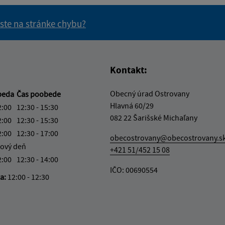
 ste na stránke chybu?
vás užitočné?
e pre vás užitočné?
Kontakt:
Obecný úrad Ostrovany
beda
Čas poobede
Hlavná 60/29
2:00
12:30 - 15:30
082 22 Šarišské Michaľany
2:00
12:30 - 15:30
2:00
12:30 - 17:00
obecostrovany@obecostrovany.s
ový deň
+421 51/452 15 08
2:00
12:30 - 14:00
IČO: 00690554
ka:
12:00 - 12:30