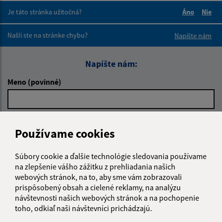
Je táto stránka užitočná?
Áno
Nie
Boli tieto 
Boli 
Našli ste na stránke chybu?
Napíšte nám
Napíšte nám:
Meno (povinné)
E-mailová adresa (povinné)
Používame cookies
Súbory cookie a ďalšie technológie sledovania používame
Text vašej správy (povinné)
na zlepšenie vášho zážitku z prehliadania našich
webových stránok, na to, aby sme vám zobrazovali
prispôsobený obsah a cielené reklamy, na analýzu
návštevnosti našich webových stránok a na pochopenie
toho, odkiaľ naši návštevníci prichádzajú.