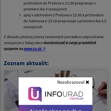
príchodom do Prešova o 21:30 prepravuje v
priemere iba 3 cestujúcich
spoj s odchodom z Prešova o 22:30 a príchodom
do Sabinova o 23:18 prepravuje v priemere iba 3,5
cestujúcich
Z dôvodu plošnej zmeny cestovných poriadkov odporúčame
cestujúcim z Vašej obce
skontrolovať si svoje pravidelné
spojenie na
www.cp.sk
.
Zoznam aktualít:
Nezobrazovať