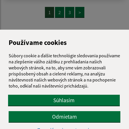
1
2
3
>
Je táto stránka užitočná?
Áno
Nie
Používame cookies
Boli tieto 
Boli 
Našli ste na stránke chybu?
Napíšte nám
Súbory cookie a ďalšie technológie sledovania používame
na zlepšenie vášho zážitku z prehliadania našich
webových stránok, na to, aby sme vám zobrazovali
Napíšte nám:
prispôsobený obsah a cielené reklamy, na analýzu
Meno (povinné)
návštevnosti našich webových stránok a na pochopenie
toho, odkiaľ naši návštevníci prichádzajú.
Súhlasím
E-mailová adresa (povinné)
Odmietam
Text vašej správy (povinné)