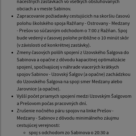
nácestných zastávkach vo všetkých obsluhovaných
obciach a v meste Sabinov.
Zapracovanie požiadavky cestujúcich na skoršiu časovú
polohu školského spoja Ražňany - Ostrovany - Medzany
- Prešov so súčasným odchodom o 7:00 z Ražňan. Spoj
bude vedený v časovej polohe približne o 10 minút skôr
(v závislosti od konkrétnej zastávky).
Zmeny časových polôh spojení z Uzovského Šalgova do
Sabinova a opačne z dôvodu kapacitnej optimalizácie
spojení, spočívajúcej v náhrade viacerých krátkych
spojov Sabinov - Uzovský Šalgov (a opačne) zachádzkou
do Uzovského Šalgova na spoji smer Medzany alebo
Jarovnice (a opačne).
Vyšší počet priamych spojení medzi Uzovským Šalgovom
a Prešovom počas pracovných dní.
Zrušenie nočného páru spojov na linke Prešov -
Medzany - Sabinov z dôvodu minimálneho záujmu
cestujúcej verejnosti:
spoj s odchodom zo Sabinova o 20:30 a