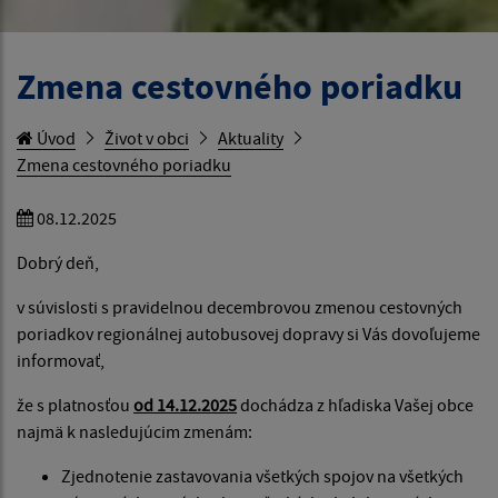
Zmena cestovného poriadku
Úvod
Život v obci
Aktuality
Zmena cestovného poriadku
08.12.2025
Dobrý deň,
v súvislosti s pravidelnou decembrovou zmenou cestovných
poriadkov regionálnej autobusovej dopravy si Vás dovoľujeme
informovať,
že s platnosťou
od 14.12.2025
dochádza z hľadiska Vašej obce
najmä k nasledujúcim zmenám:
Zjednotenie zastavovania všetkých spojov na všetkých