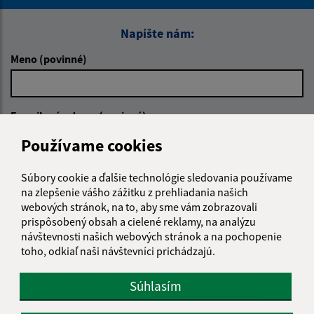
Napíšte nám:
Meno (povinné)
E-mailová adresa (povinné)
Používame cookies
Text vašej správy (povinné)
Súbory cookie a ďalšie technológie sledovania používame
na zlepšenie vášho zážitku z prehliadania našich
webových stránok, na to, aby sme vám zobrazovali
prispôsobený obsah a cielené reklamy, na analýzu
návštevnosti našich webových stránok a na pochopenie
toho, odkiaľ naši návštevníci prichádzajú.
Súhlasím
Oboznámil som sa so
spracúvaním osobných
údajov