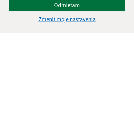
Odmietam
Google reCaptcha Response
Odoslať správu
Zmeniť moje nastavenia
Úradné hodiny:
Deň
Čas doobeda
Čas poobede
Pondelok:
07:30 - 12:00
12:30 - 15:30
Utorok:
07:30 - 12:00
12:30 - 15:30
Streda:
07:30 - 12:00
12:30 - 17:00
Štvrtok:
nestránkový deň
Piatok:
07:30 - 12:00
12:30 - 14:00
Obedňajšia prestávka:
12:00 - 12:30
Kontakt:
Obecný úrad Ostrovany