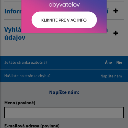
Informovanie o pobyte v zahraničí
Vyhlásenie o zákaze poskytovania
údajov
Je táto stránka užitočná?
Áno
Nie
Boli tieto 
Boli 
Našli ste na stránke chybu?
Napíšte nám
Napíšte nám:
Meno (povinné)
E-mailová adresa (povinné)