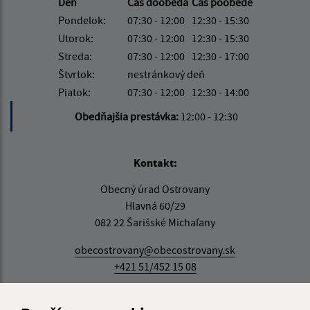
Deň
Čas doobeda
Čas poobede
Pondelok:
07:30 - 12:00
12:30 - 15:30
Utorok:
07:30 - 12:00
12:30 - 15:30
Streda:
07:30 - 12:00
12:30 - 17:00
Štvrtok:
nestránkový deň
Piatok:
07:30 - 12:00
12:30 - 14:00
Obedňajšia prestávka:
12:00 - 12:30
Kontakt:
Obecný úrad Ostrovany
Hlavná 60/29
082 22 Šarišské Michaľany
obecostrovany@obecostrovany.sk
+421 51/452 15 08
IČO: 00690554