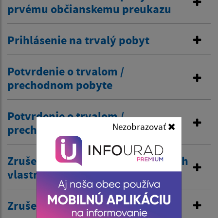
prvému občianskemu preukazu
Prihlásenie na trvalý pobyt
Potvrdenie o trvalom /
prechodnom pobyte
Potvrdenie o trvalom /
Nezobrazovať
prechodnom pobyte
Zrušenie trvalého pobytu na návrh
vlastníka budovy
Zrušenie prechodného pobytu