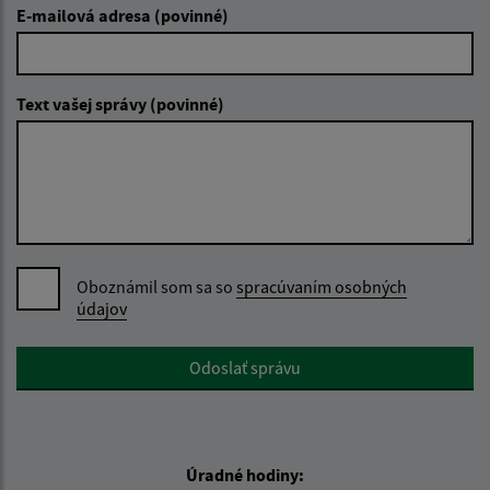
E-mailová adresa (povinné)
Text vašej správy (povinné)
Oboznámil som sa so
spracúvaním osobných
údajov
Google reCaptcha Response
Odoslať správu
Úradné hodiny: