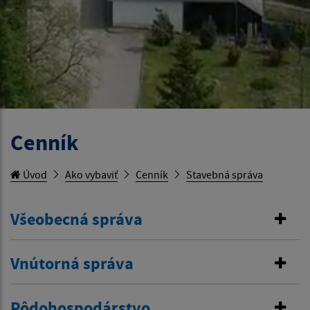
Cenník
Úvod
Ako vybaviť
Cenník
Stavebná správa
Všeobecná správa
Vnútorná správa
Pôdohospodárstvo