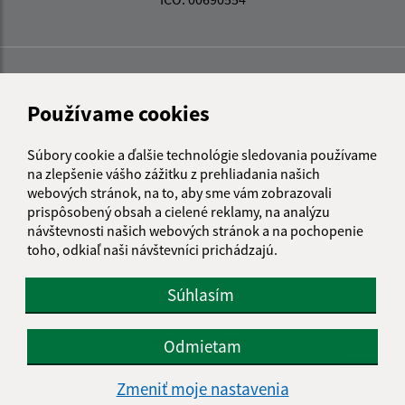
Používame cookies
Súbory cookie a ďalšie technológie sledovania používame
na zlepšenie vášho zážitku z prehliadania našich
webových stránok, na to, aby sme vám zobrazovali
prispôsobený obsah a cielené reklamy, na analýzu
návštevnosti našich webových stránok a na pochopenie
toho, odkiaľ naši návštevníci prichádzajú.
Súhlasím
Informácie o stránke:
Odmietam
Vyhlásenie o prístupnosti
Zmeniť moje nastavenia
Autorské práva