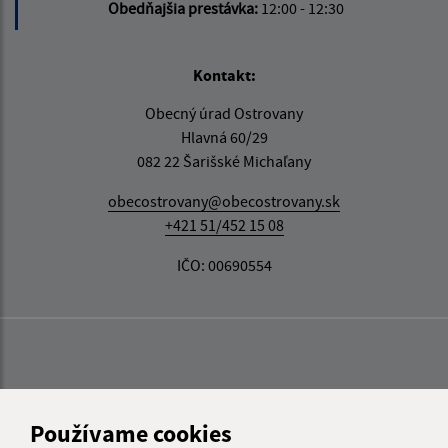
Obedňajšia prestávka:
12:00 - 12:30
Kontakt:
Obecný úrad Ostrovany
Hlavná 60/29
082 22 Šarišské Michaľany
obecostrovany@obecostrovany.sk
+421 51/452 15 08
IČO: 00690554
Používame cookies