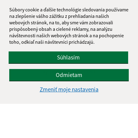
Súbory cookie a ďalšie technológie sledovania používame
na zlepšenie vášho zážitku z prehliadania našich
webových stránok, na to, aby sme vám zobrazovali
prispôsobený obsah a cielené reklamy, na analýzu
návštevnosti našich webových stránok a na pochopenie
toho, odkiaľ naši návštevníci prichádzajú.
Súhlasím
Informácie o stránke:
Vyhlásenie o prístupnosti
Odmietam
Autorské práva
Ochrana osobných údajov
Zmeniť moje nastavenia
Navigácia:
Vytlačiť aktuálnu stránku
Mapa stránok
Cookies
Rýchle odkazy: