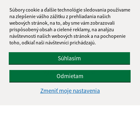
Súbory cookie a ďalšie technológie sledovania používame
na zlepšenie vášho zážitku z prehliadania našich
webových stránok, na to, aby sme vám zobrazovali
prispôsobený obsah a cielené reklamy, na analýzu
návštevnosti našich webových stránok a na pochopenie
toho, odkiaľ naši návštevníci prichádzajú.
Súhlasím
Informácie o stránke:
Vyhlásenie o prístupnosti
Odmietam
Autorské práva
Ochrana osobných údajov
Zmeniť moje nastavenia
Navigácia:
Vytlačiť aktuálnu stránku
Mapa stránok
Cookies
Rýchle odkazy: