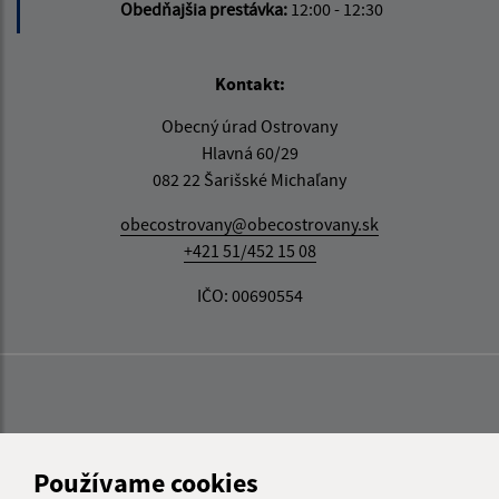
Obedňajšia prestávka:
12:00 - 12:30
Kontakt:
Obecný úrad Ostrovany
Hlavná 60/29
082 22 Šarišské Michaľany
obecostrovany@obecostrovany.sk
+421 51/452 15 08
IČO: 00690554
Používame cookies