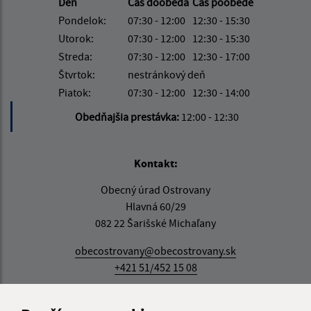
Deň
Čas doobeda
Čas poobede
Pondelok:
07:30 - 12:00
12:30 - 15:30
Utorok:
07:30 - 12:00
12:30 - 15:30
Streda:
07:30 - 12:00
12:30 - 17:00
Štvrtok:
nestránkový deň
Piatok:
07:30 - 12:00
12:30 - 14:00
Obedňajšia prestávka:
12:00 - 12:30
Kontakt:
Obecný úrad Ostrovany
Hlavná 60/29
082 22 Šarišské Michaľany
obecostrovany@obecostrovany.sk
+421 51/452 15 08
IČO: 00690554