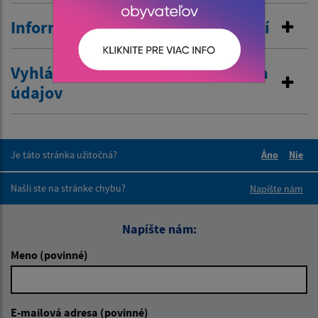
Informovanie o pobyte v zahraničí
Vyhlásenie o zákaze poskytovania
údajov
Je táto stránka užitočná?
Áno
Nie
Boli tieto 
Boli 
Našli ste na stránke chybu?
Napíšte nám
Napíšte nám:
Meno (povinné)
E-mailová adresa (povinné)