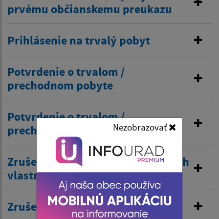
prvému občianskemu preukazu
Prihlásenie na trvalý pobyt
Potvrdenie o trvalom /
prechodnom pobyte
Potvrdenie o trvalom /
Nezobrazovať
prechodnom pobyte
Zrušenie trvalého pobytu na návrh
vlastníka budovy
Zrušenie prechodného pobytu