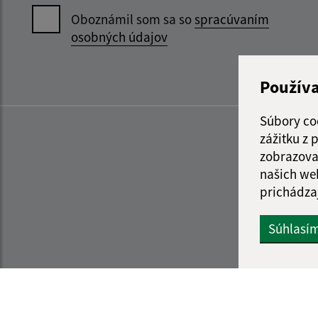
Oboznámil som sa so
spracúvaním
osobných údajov
Použív
Súbory co
zážitku z
zobrazova
našich we
prichádza
Súhlasí