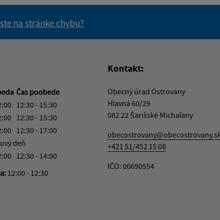
 ste na stránke chybu?
vás užitočné?
e pre vás užitočné?
Kontakt:
Obecný úrad Ostrovany
beda
Čas poobede
Hlavná 60/29
2:00
12:30 - 15:30
082 22 Šarišské Michaľany
2:00
12:30 - 15:30
2:00
12:30 - 17:00
obecostrovany@obecostrovany.s
ový deň
+421 51/452 15 08
2:00
12:30 - 14:00
IČO: 00690554
ka:
12:00 - 12:30