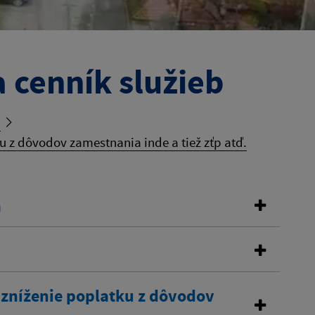
 cenník služieb
b
 z dôvodov zamestnania inde a tiež zťp atď.
a
 zníženie poplatku z dôvodov