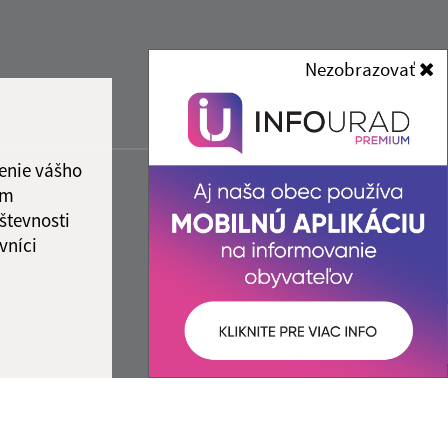
Nezobrazovať
enie vášho
ám
števnosti
vníci