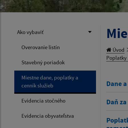
Mie
Ako vybaviť
Overovanie listín
Úvod
Poplatky 
Stavebný poriadok
Miestne dane, poplatky a
Dane a
cenník služieb
Evidencia stočného
Daň za
Evidencia obyvateľstva
Poplat