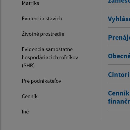
zamestn
Matrika
Vyhlás
Evidencia stavieb
Životné prostredie
Prenáj
Evidencia samostatne
Obecné
hospodáriacich roľníkov
(SHR)
Cintor
Pre podnikateľov
Cenník
Cenník
finanč
Iné