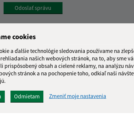
Google reCaptcha Response
Odoslať správu
ame cookies
okie a ďalšie technológie sledovania používame na zlepš
 prehliadania našich webových stránok, na to, aby sme v
li prispôsobený obsah a cielené reklamy, na analýzu náv
bových stránok a na pochopenie toho, odkiaľ naši návšte
jú.
Zmeniť moje nastavenia
m
Odmietam