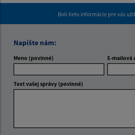
Boli tieto informácie pre vás už
Napíšte nám:
Meno (povinné)
E-mailová 
Text vašej správy (povinné)