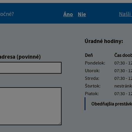
itočné?
Našli
Áno
Nie
Boli tieto informácie pre 
Boli tieto informáci
Úradné hodiny:
Deň
Čas doo
adresa (povinné)
Pondelok:
07:30 - 1
Utorok:
07:30 - 1
Streda:
07:30 - 1
Štvrtok:
nestránk
Piatok:
07:30 - 1
Obedňajšia prestáv