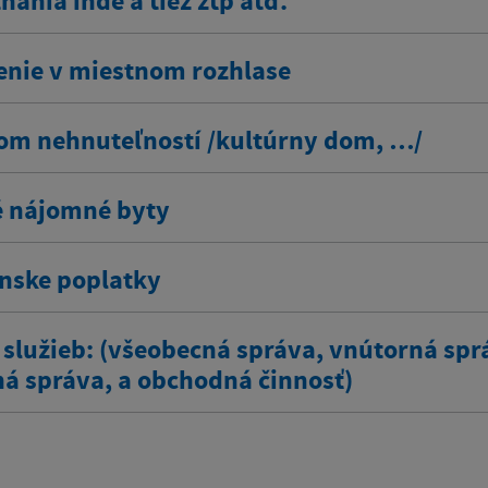
ania inde a tiež zťp atď.
enie v miestnom rozhlase
om nehnuteľností /kultúrny dom, …/
 nájomné byty
ínske poplatky
 služieb: (všeobecná správa, vnútorná spr
ná správa, a obchodná činnosť)