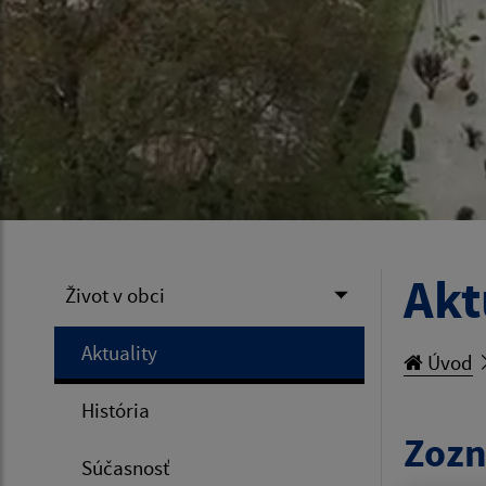
Akt
Život v obci
Aktuality
Úvod
História
Zozn
Súčasnosť