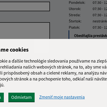
Pondelok:
07:30 - 1
Utorok:
07:30 - 1
Streda:
07:30 - 1
Štvrtok:
nestránk
Piatok:
07:30 - 1
Obedňajšia prestáv
ame cookies
okie a ďalšie technológie sledovania používame na zlepš
Google reCaptcha Response
Odoslať správu
 prehliadania našich webových stránok, na to, aby sme v
li prispôsobený obsah a cielené reklamy, na analýzu náv
bových stránok a na pochopenie toho, odkiaľ naši návšte
jú.
Zmeniť moje nastavenia
m
Odmietam