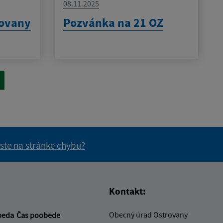
08.11.2025
rovany
Pozvánka na 21 OZ
 ste na stránke chybu?
vás užitočné?
e pre vás užitočné?
Kontakt:
Obecný úrad Ostrovany
beda
Čas poobede