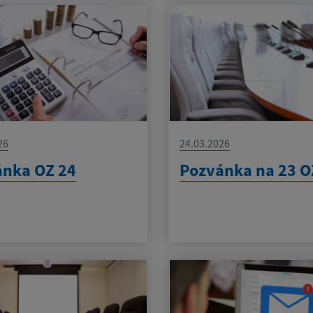
26
24.03.2026
ánka OZ 24
Pozvánka na 23 O