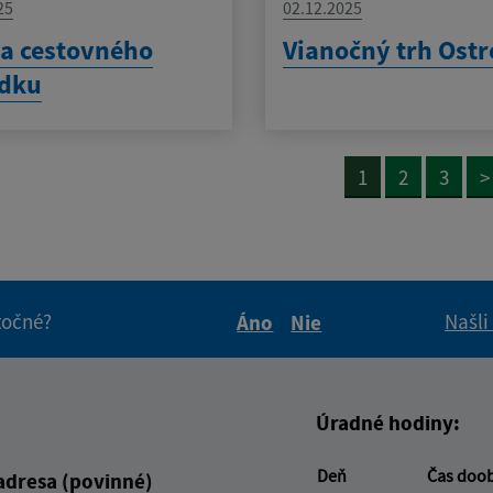
25
02.12.2025
a cestovného
Vianočný trh Ost
adku
1
2
3
>
itočné?
Našli
Áno
Nie
Boli tieto informácie pre 
Boli tieto informáci
Úradné hodiny:
Deň
Čas doo
adresa (povinné)