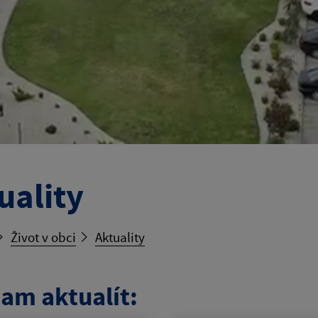
uality
Život v obci
Aktuality
am aktualít: