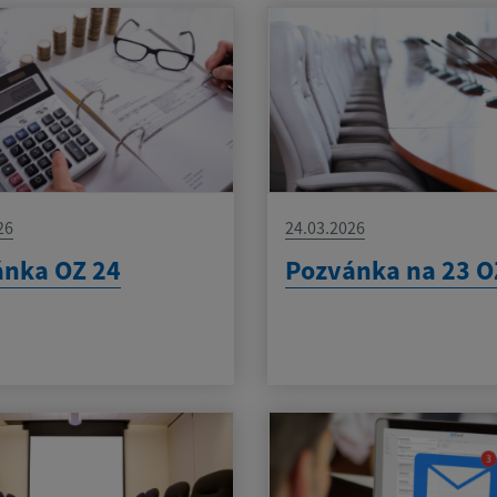
26
24.03.2026
ánka OZ 24
Pozvánka na 23 O