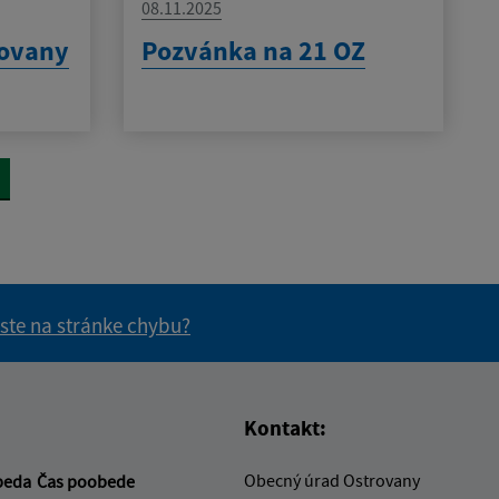
08.11.2025
rovany
Pozvánka na 21 OZ
 ste na stránke chybu?
vás užitočné?
e pre vás užitočné?
Kontakt:
Obecný úrad Ostrovany
beda
Čas poobede