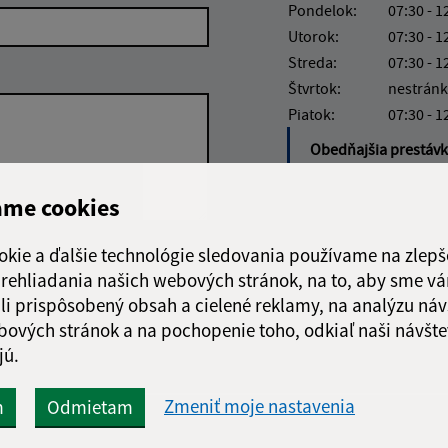
Pondelok:
07:30 - 1
Utorok:
07:30 - 1
Streda:
07:30 - 1
Štvrtok:
nestránk
Piatok:
07:30 - 1
Obedňajšia prestáv
ame cookies
okie a ďalšie technológie sledovania používame na zlepš
Google reCaptcha Response
Odoslať správu
 prehliadania našich webových stránok, na to, aby sme v
li prispôsobený obsah a cielené reklamy, na analýzu náv
bových stránok a na pochopenie toho, odkiaľ naši návšte
jú.
Zmeniť moje nastavenia
m
Odmietam