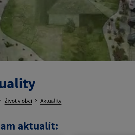
uality
Život v obci
Aktuality
am aktualít: