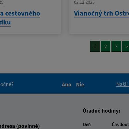
25
02.12.2025
a cestovného
Vianočný trh Ost
adku
1
2
3
>
itočné?
Našli
Áno
Nie
Boli tieto informácie pre 
Boli tieto informáci
Úradné hodiny:
Deň
Čas doo
adresa (povinné)