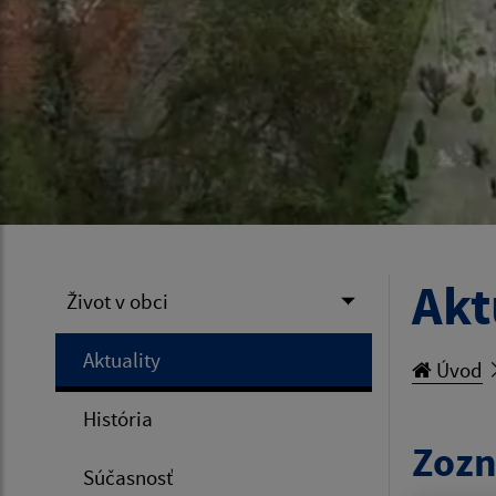
Akt
Život v obci
Aktuality
Úvod
História
Zozn
Súčasnosť