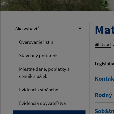
Mat
Ako vybaviť
Overovanie listín
Úvod
Stavebný poriadok
Legislatí
Miestne dane, poplatky a
cenník služieb
Kontak
Evidencia stočného
Rodný l
Evidencia obyvateľstva
Sobášny