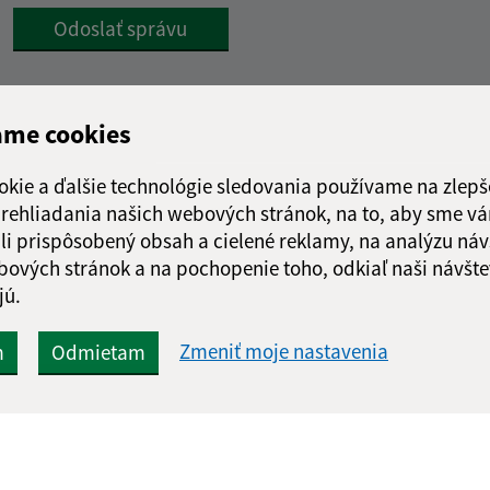
Google reCaptcha Response
Odoslať správu
ame cookies
okie a ďalšie technológie sledovania používame na zlepš
 prehliadania našich webových stránok, na to, aby sme v
li prispôsobený obsah a cielené reklamy, na analýzu náv
bových stránok a na pochopenie toho, odkiaľ naši návšte
jú.
Zmeniť moje nastavenia
m
Odmietam