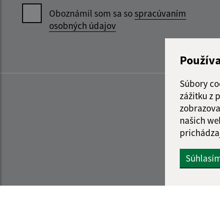
Oboznámil som sa so
spracúvaním
osobných údajov
Použív
Súbory co
zážitku z
zobrazova
našich we
prichádza
Súhlasí