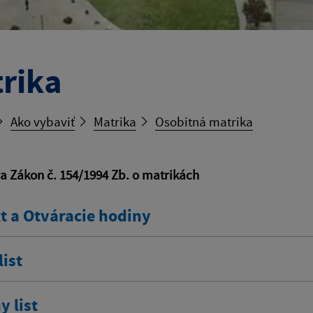
rika
Ako vybaviť
Matrika
Osobitná matrika
va Zákon č. 154/1994 Zb. o matrikách
t a Otváracie hodiny
ist
 list