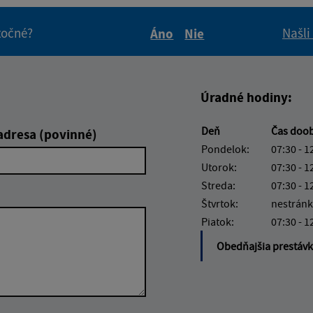
itočné?
Našli
Áno
Nie
Boli tieto informácie pre 
Boli tieto informáci
Úradné hodiny:
Deň
Čas doo
adresa (povinné)
Pondelok:
07:30 - 1
Utorok:
07:30 - 1
Streda:
07:30 - 1
Štvrtok:
nestránk
Piatok:
07:30 - 1
Obedňajšia prestáv