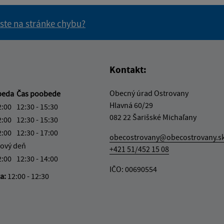
 ste na stránke chybu?
vás užitočné?
e pre vás užitočné?
Kontakt:
Obecný úrad Ostrovany
beda
Čas poobede
Hlavná 60/29
2:00
12:30 - 15:30
082 22 Šarišské Michaľany
2:00
12:30 - 15:30
2:00
12:30 - 17:00
obecostrovany@obecostrovany.s
ový deň
+421 51/452 15 08
2:00
12:30 - 14:00
IČO: 00690554
ka:
12:00 - 12:30