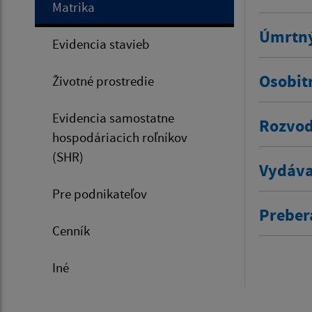
Matrika
Úmrtný
Evidencia stavieb
Osobit
Životné prostredie
Evidencia samostatne
Rozvod
hospodáriacich roľníkov
(SHR)
Vydáva
Pre podnikateľov
Prebera
Cenník
Iné