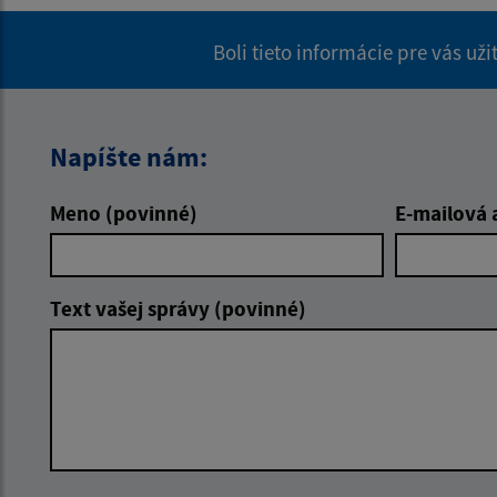
Boli tieto informácie pre vás už
Napíšte nám:
Meno (povinné)
E-mailová 
Text vašej správy (povinné)