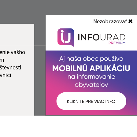
Nezobrazovať
enie vášho
ám
števnosti
vníci