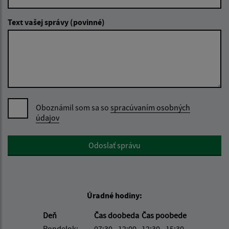
Text vašej správy (povinné)
Oboznámil som sa so
spracúvaním osobných
údajov
Google reCaptcha Response
Odoslať správu
Úradné hodiny:
Deň
Čas doobeda
Čas poobede
Pondelok:
07:30 - 12:00
12:30 - 15:30