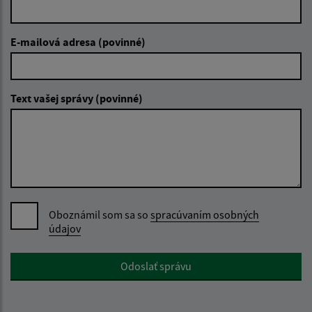
E-mailová adresa (povinné)
Text vašej správy (povinné)
Oboznámil som sa so
spracúvaním osobných
údajov
Google reCaptcha Response
Odoslať správu