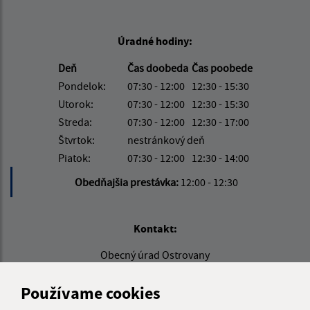
Úradné hodiny:
Deň
Čas doobeda
Čas poobede
Pondelok:
07:30 - 12:00
12:30 - 15:30
Utorok:
07:30 - 12:00
12:30 - 15:30
Streda:
07:30 - 12:00
12:30 - 17:00
Štvrtok:
nestránkový deň
Piatok:
07:30 - 12:00
12:30 - 14:00
Obedňajšia prestávka:
12:00 - 12:30
Kontakt:
Obecný úrad Ostrovany
Hlavná 60/29
082 22 Šarišské Michaľany
Používame cookies