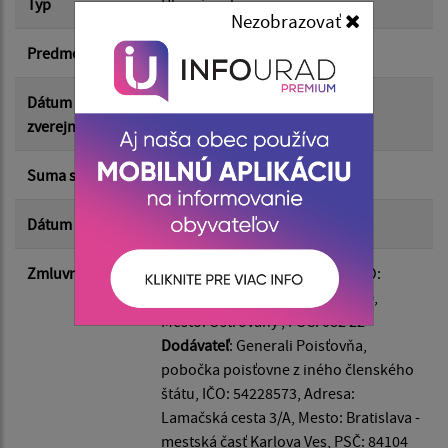
Typ
Hlavná zmluva
Nezobrazovať
Suma od:
Predmet
Poistenie PUPN
Suma do:
Dátum
30.06.2026
zverejnenia
Typ:
Suma s DPH*
2 178.00 €
Dátum uzavretia
24.06.2026
Filtrovať
Reset
Zmluvná strana
Odberateľ
: Obec Ostrovany , IČO:
00690554, Adresa: Ostrovany 60,
Mesto: Ostrovany , PSČ: 082 22
Dodávateľ
: Generali Poisťovňa,
pobočka poisťovne z iného členského
štátu, IČO: 54228573, Adresa:
Lamačská cesta 3/A, Mesto: Bratislava -
mestská časť Karlova Ves, PSČ: 84104