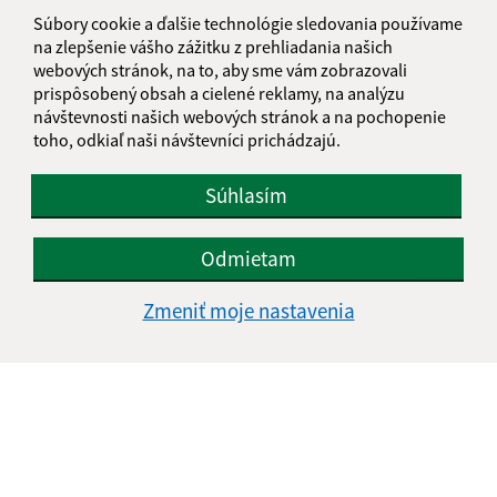
obecostrovany@obecostrovany.sk
Súbory cookie a ďalšie technológie sledovania používame
+421 51/452 15 08
na zlepšenie vášho zážitku z prehliadania našich
webových stránok, na to, aby sme vám zobrazovali
IČO: 00690554
prispôsobený obsah a cielené reklamy, na analýzu
návštevnosti našich webových stránok a na pochopenie
toho, odkiaľ naši návštevníci prichádzajú.
Súhlasím
Odmietam
Zmeniť moje nastavenia