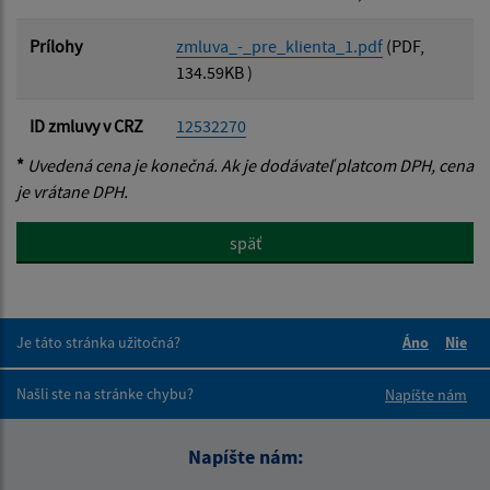
Prílohy
zmluva_-_pre_klienta_1.pdf
(PDF,
134.59KB )
ID zmluvy v CRZ
12532270
*
Uvedená cena je konečná. Ak je dodávateľ platcom DPH, cena
je vrátane DPH.
späť
Je táto stránka užitočná?
Áno
Nie
Boli tieto 
Boli 
Našli ste na stránke chybu?
Napíšte nám
Napíšte nám: