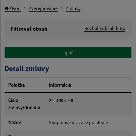
Úvod
Zverejňovanie
Zmluvy
Filtrovať obsah
Rozbaliť obsah filtra
Hľadaný výraz:
späť
Hľadať v:
Detail zmluvy
Typ dátumu:
Položka
Informácia
Dátum od:
Číslo
2411095108
zmluvy/dodatku
Dátum do:
Názov
Skupinové úrazové poistenie