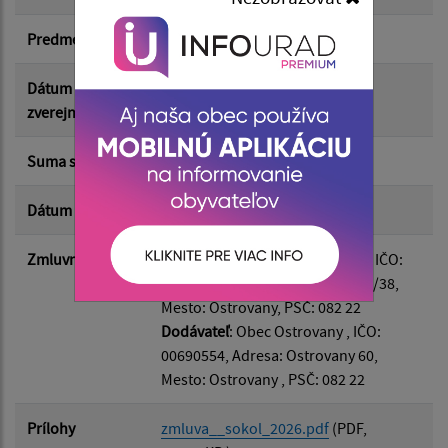
Suma od:
Predmet
Dotácia z rozpočtu obce
Suma do:
Dátum
25.05.2026
zverejnenia
Typ:
Suma s DPH*
3 500.00 €
Dátum uzavretia
25.05.2026
Filtrovať
Reset
Zmluvná strana
Odberateľ
: TJ Sokol Ostrovany , IČO:
37875108, Adresa: Kostolná 230/38,
Mesto: Ostrovany, PSČ: 082 22
Dodávateľ
: Obec Ostrovany , IČO:
00690554, Adresa: Ostrovany 60,
Mesto: Ostrovany , PSČ: 082 22
Prílohy
zmluva__sokol_2026.pdf
(PDF,