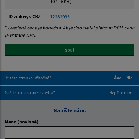
107.15KB )
ID zmluvy v CRZ
12383096
*
Uvedená cena je konečná. Ak je dodávateľ platcom DPH, cena
je vrátane DPH.
späť
Je táto stránka užitočná?
Áno
Nie
Boli tieto 
Boli 
Našli ste na stránke chybu?
Napíšte nám
Napíšte nám:
Meno (povinné)