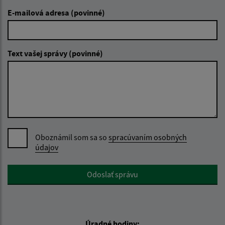
E-mailová adresa (povinné)
Text vašej správy (povinné)
Oboznámil som sa so
spracúvaním osobných
údajov
Google reCaptcha Response
Odoslať správu
Úradné hodiny: