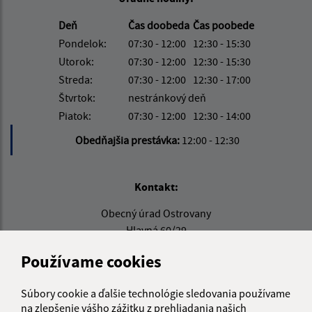
Deň
Čas doobeda
Čas poobede
Pondelok:
07:30 - 12:00
12:30 - 15:30
Utorok:
07:30 - 12:00
12:30 - 15:30
Streda:
07:30 - 12:00
12:30 - 17:00
Štvrtok:
nestránkový deň
Piatok:
07:30 - 12:00
12:30 - 14:00
Obedňajšia prestávka:
12:00 - 12:30
Kontakt:
Obecný úrad Ostrovany
Hlavná 60/29
082 22 Šarišské Michaľany
Používame cookies
obecostrovany@obecostrovany.sk
+421 51/452 15 08
Súbory cookie a ďalšie technológie sledovania používame
na zlepšenie vášho zážitku z prehliadania našich