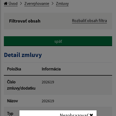
Úvod
Zverejňovanie
Zmluvy
Filtrovať obsah
Rozbaliť obsah filtra
Hľadaný výraz:
späť
Hľadať v:
Detail zmluvy
Typ dátumu:
Položka
Informácia
Dátum od:
Číslo
202619
zmluvy/dodatku
Dátum do:
Názov
202619
Typ
Hlavná zmluva
Nezobrazovať