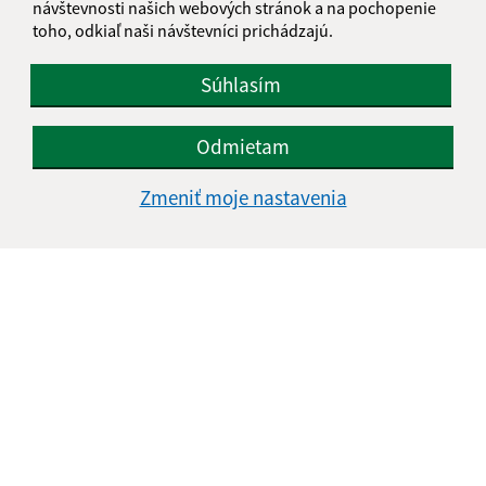
návštevnosti našich webových stránok a na pochopenie
toho, odkiaľ naši návštevníci prichádzajú.
Súhlasím
Odmietam
Zmeniť moje nastavenia
Informácie o stránke:
Vyhlásenie o prístupnosti
Autorské práva
Ochrana osobných údajov
Navigácia: