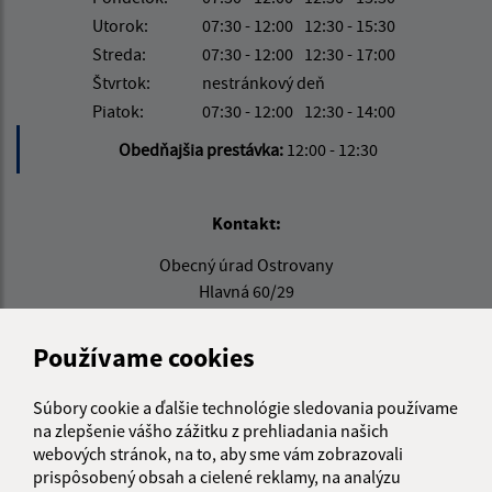
Utorok:
07:30 - 12:00
12:30 - 15:30
Streda:
07:30 - 12:00
12:30 - 17:00
Štvrtok:
nestránkový deň
Piatok:
07:30 - 12:00
12:30 - 14:00
Obedňajšia prestávka:
12:00 - 12:30
Kontakt:
Obecný úrad Ostrovany
Hlavná 60/29
082 22 Šarišské Michaľany
Používame cookies
obecostrovany@obecostrovany.sk
+421 51/452 15 08
Súbory cookie a ďalšie technológie sledovania používame
na zlepšenie vášho zážitku z prehliadania našich
IČO: 00690554
webových stránok, na to, aby sme vám zobrazovali
prispôsobený obsah a cielené reklamy, na analýzu