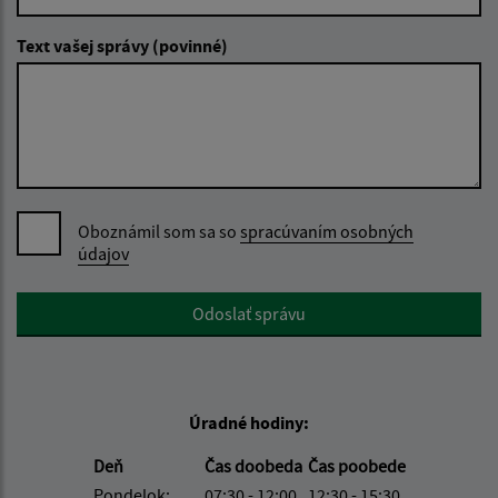
Text vašej správy (povinné)
Oboznámil som sa so
spracúvaním osobných
údajov
Google reCaptcha Response
Odoslať správu
Úradné hodiny:
Deň
Čas doobeda
Čas poobede
Pondelok:
07:30 - 12:00
12:30 - 15:30