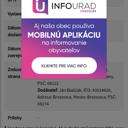
Vystavená
05.11.2025
Suma do:
Dátum
12.11.2025
dodania
Filtrovať
Reset
Dátum
09.03.2026
zverejnenia
Zmluvná
Odberateľ
: Ostrovany, IČO: 00690554,
strana
Adresa: Hlavná 60/29, Mesto: Ostrovany,
PSČ: 08222
Dodávateľ
: Ján Blaščák, IČO: 43524826,
Adresa: Brezovica, Mesto: Brezovica, PSČ:
08274
Prílohy
-
*
Uvedená cena je konečná. Ak je dodávateľ platcom DPH, cena