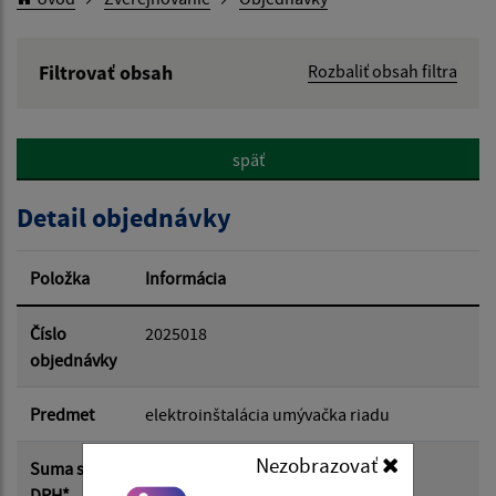
Filtrovať obsah
Rozbaliť obsah filtra
Hľadaný výraz:
späť
Hľadať v:
Detail objednávky
Typ dátumu:
Položka
Informácia
Dátum od:
Číslo
2025018
objednávky
Dátum do:
Predmet
elektroinštalácia umývačka riadu
Nezobrazovať
Suma s
0.00 €
Suma od:
DPH*