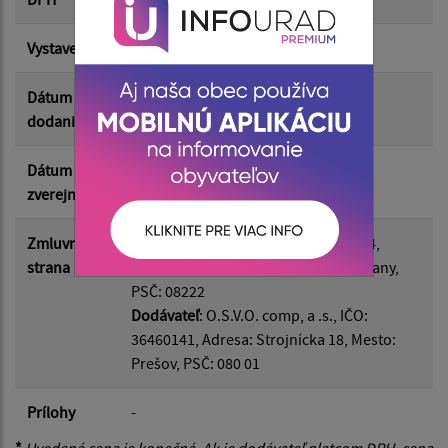
Vystavená
02.10.2025
Suma do:
Dátum
09.10.2025
dodania
Filtrovať
Reset
Dátum
09.03.2026
zverejnenia
Zmluvná
Odberateľ
: Ostrovany, IČO: 00690554,
strana
Adresa: Hlavná 60/29, Mesto: Ostrovany,
PSČ: 08222
Dodávateľ
: O.S.V.O. comp, a .s., IČO:
36460141, Adresa: Strojnícka 18, Mesto:
Prešov, PSČ: 080 01
Prílohy
-
*
Uvedená cena je konečná. Ak je dodávateľ platcom DPH, cena