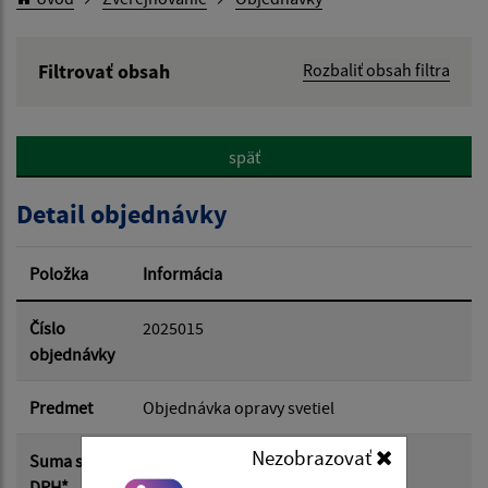
Filtrovať obsah
Rozbaliť obsah filtra
Hľadaný výraz:
späť
Hľadať v:
Detail objednávky
Typ dátumu:
Položka
Informácia
Dátum od:
Číslo
2025015
objednávky
Dátum do:
Predmet
Objednávka opravy svetiel
Nezobrazovať
Suma s
0.00 €
Suma od:
DPH*