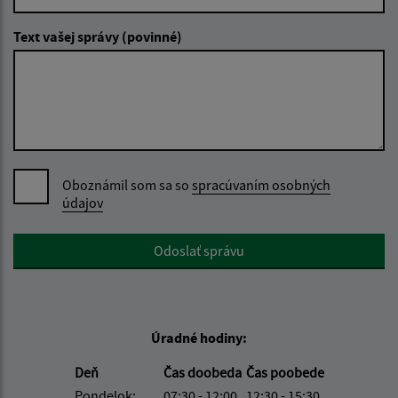
Text vašej správy (povinné)
Oboznámil som sa so
spracúvaním osobných
údajov
Google reCaptcha Response
Odoslať správu
Úradné hodiny:
Deň
Čas doobeda
Čas poobede
Pondelok:
07:30 - 12:00
12:30 - 15:30