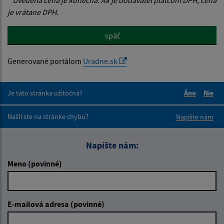
je vrátane DPH.
späť
Generované portálom
Uradne.sk
Je táto stránka užitočná?
Áno
Nie
Boli tieto 
Boli 
Našli ste na stránke chybu?
Napíšte nám
Napíšte nám:
Meno (povinné)
E-mailová adresa (povinné)