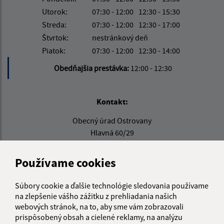
Utorok:
07:30 - 12:00
12:30 - 15:30
Streda:
07:30 - 12:00
12:30 - 17:00
Štvrtok:
nestránkový deň
Piatok:
07:30 - 12:00
12:30 - 14:00
Obedňajšia prestávka:
12:00 - 12:30
Kontakt:
Obecný úrad Ostrovany
Hlavná 60/29
082 22 Šarišské Michaľany
Používame cookies
obecostrovany@obecostrovany.sk
+421 51/452 15 08
Súbory cookie a ďalšie technológie sledovania používame
na zlepšenie vášho zážitku z prehliadania našich
IČO: 00690554
webových stránok, na to, aby sme vám zobrazovali
prispôsobený obsah a cielené reklamy, na analýzu