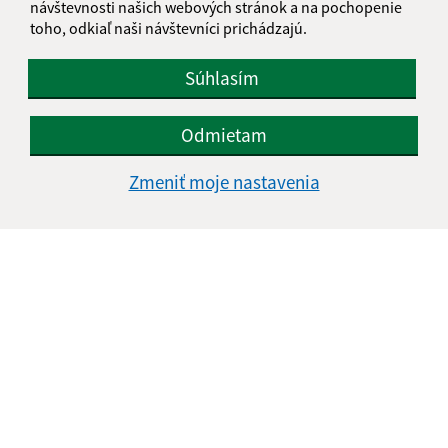
návštevnosti našich webových stránok a na pochopenie
toho, odkiaľ naši návštevníci prichádzajú.
Súhlasím
Odmietam
Zmeniť moje nastavenia
Informácie o stránke:
Vyhlásenie o prístupnosti
Autorské práva
Ochrana osobných údajov
Navigácia: