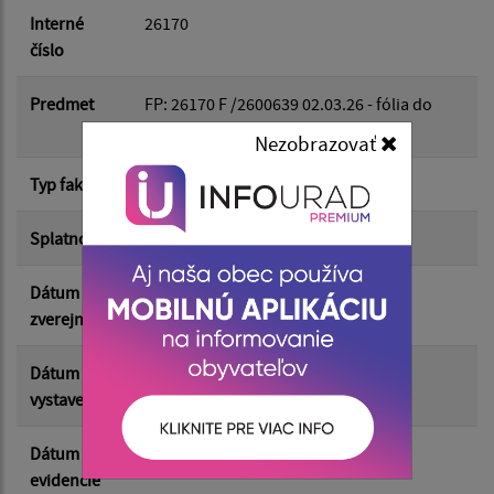
Dátum do:
Interné
26170
číslo
Suma od:
Predmet
FP: 26170 F /2600639 02.03.26 - fólia do
baličky obedov
Nezobrazovať
Suma do:
Typ faktúry
dodávateľská
Splatnosť
12.03.2026
Filtrovať
Reset
Dátum
09.03.2026
zverejnenia
Dátum
26.02.2026
vystavenia
Dátum
26.02.2026
evidencie