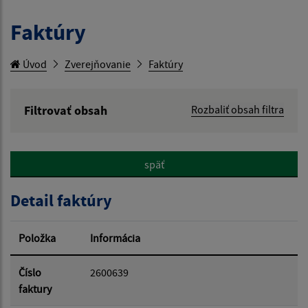
Faktúry
Úvod
Zverejňovanie
Faktúry
Filtrovať obsah
Rozbaliť obsah filtra
Hľadaný výraz:
späť
Hľadať v:
Detail faktúry
Typ dátumu:
Položka
Informácia
Dátum od:
Číslo
2600639
faktury