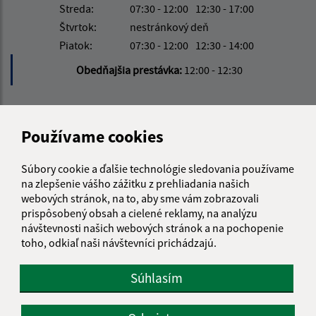
Streda:
07:30 - 12:00
12:30 - 17:00
Štvrtok:
nestránkový deň
Piatok:
07:30 - 12:00
12:30 - 14:00
Obedňajšia prestávka:
12:00 - 12:30
Kontakt:
Používame cookies
Obecný úrad Ostrovany
Hlavná 60/29
Súbory cookie a ďalšie technológie sledovania používame
082 22 Šarišské Michaľany
na zlepšenie vášho zážitku z prehliadania našich
webových stránok, na to, aby sme vám zobrazovali
obecostrovany@obecostrovany.sk
prispôsobený obsah a cielené reklamy, na analýzu
+421 51/452 15 08
návštevnosti našich webových stránok a na pochopenie
toho, odkiaľ naši návštevníci prichádzajú.
IČO: 00690554
Súhlasím