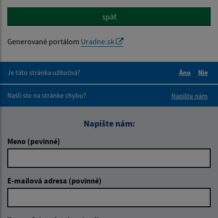
späť
Generované portálom
Uradne.sk
Je táto stránka užitočná?
Áno
Nie
Boli tieto 
Boli 
Našli ste na stránke chybu?
Napíšte nám
Napíšte nám:
Meno (povinné)
E-mailová adresa (povinné)