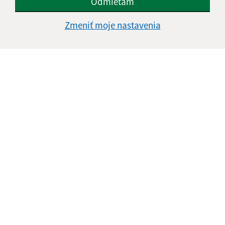
Odmietam
Zmeniť moje nastavenia
Informácie o stránke:
Vyhlásenie o prístupnosti
Autorské práva
Ochrana osobných údajov
Navigácia:
Vytlačiť aktuálnu stránku