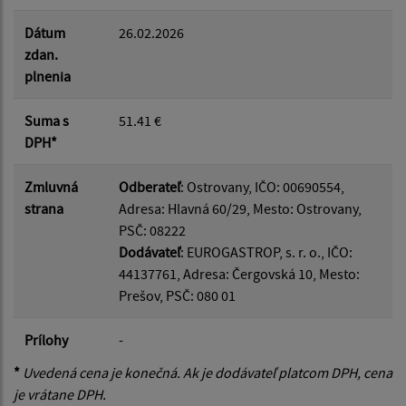
Dátum
26.02.2026
zdan.
plnenia
Suma s
51.41 €
DPH*
Zmluvná
Odberateľ
: Ostrovany, IČO: 00690554,
strana
Adresa: Hlavná 60/29, Mesto: Ostrovany,
PSČ: 08222
Dodávateľ
: EUROGASTROP, s. r. o., IČO:
44137761, Adresa: Čergovská 10, Mesto:
Prešov, PSČ: 080 01
Prílohy
-
*
Uvedená cena je konečná. Ak je dodávateľ platcom DPH, cena
je vrátane DPH.