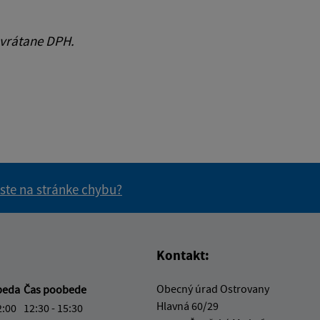
 vrátane DPH.
 ste na stránke chybu?
vás užitočné?
e pre vás užitočné?
Kontakt:
Obecný úrad Ostrovany
beda
Čas poobede
Hlavná 60/29
2:00
12:30 - 15:30