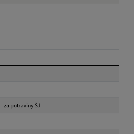
Hľadať v:
Dátum do:
Reset
 - za potraviny ŠJ