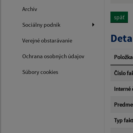
Hľadan
Archív
späť
Sociálny podnik
Typ dá
Deta
Verejné obstarávanie
Suma 
Ochrana osobných údajov
Položka
Súbory cookies
Číslo fa
Filtr
Interné 
Predme
Typ fak