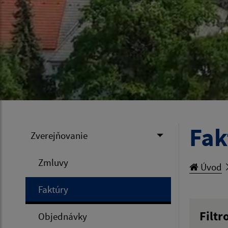
Fak
Zverejňovanie
Zmluvy
Úvod
Faktúry
Filtr
Objednávky