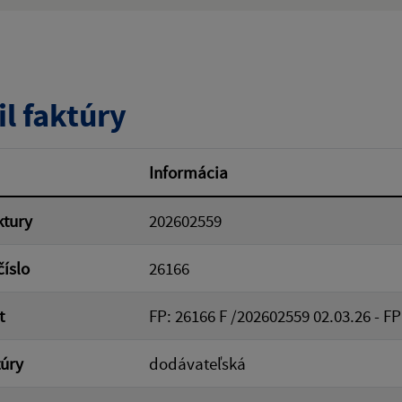
ý výraz:
tumu:
Dátum od:
il faktúry
od:
Suma do:
Informácia
ktury
202602559
ovať
číslo
26166
t
FP: 26166 F /202602559 02.03.26 - FP
túry
dodávateľská