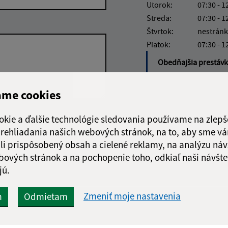
Utorok:
07:30 - 1
Streda:
07:30 - 1
Štvrtok:
nestránk
Piatok:
07:30 - 1
Obedňajšia prestáv
ame cookies
okie a ďalšie technológie sledovania používame na zlepš
Google reCaptcha Response
Odoslať správu
 prehliadania našich webových stránok, na to, aby sme v
li prispôsobený obsah a cielené reklamy, na analýzu náv
bových stránok a na pochopenie toho, odkiaľ naši návšte
jú.
Zmeniť moje nastavenia
m
Odmietam