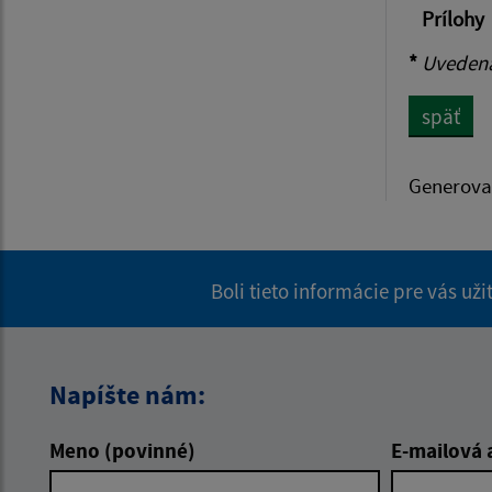
Prílohy
*
Uvedená 
späť
Generova
Boli tieto informácie pre vás už
Napíšte nám:
Meno (povinné)
E-mailová 