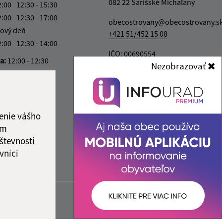
082 22 Šarišské Michaľany
2:00
12:30 - 15:30
2:00
12:30 - 17:00
obecostrovany@obecostrovany.s
ový deň
+421 51/452 15 08
2:00
12:30 - 14:00
IČO: 00690554
ka:
12:00 - 12:30
Nezobrazovať
enie vášho
ám
števnosti
vníci