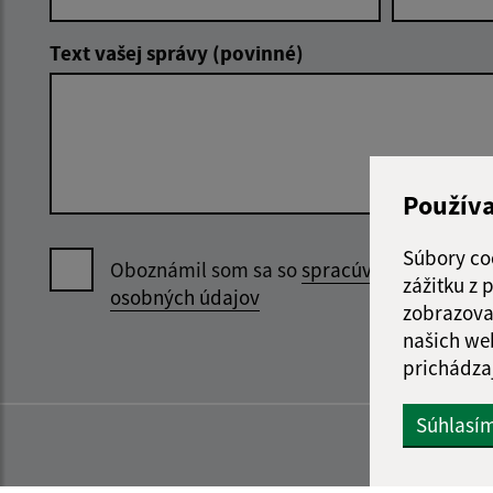
Text vašej správy (povinné)
Použív
Súbory co
Oboznámil som sa so
spracúvaním
zážitku z
osobných údajov
zobrazova
našich we
prichádza
Súhlasí