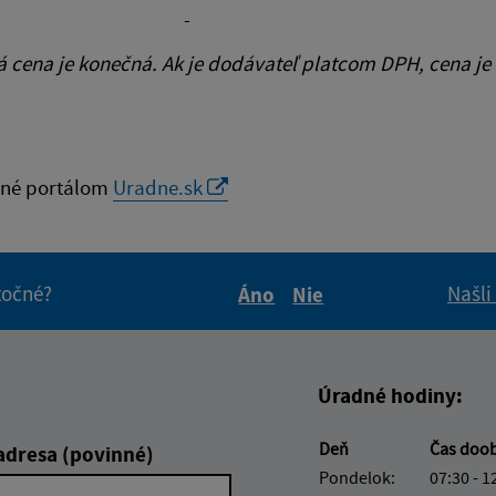
-
cena je konečná. Ak je dodávateľ platcom DPH, cena je
né portálom
Uradne.sk
itočné?
Našli
Áno
Nie
Boli tieto informácie pre 
Boli tieto informáci
Úradné hodiny:
Deň
Čas doo
adresa (povinné)
Pondelok:
07:30 - 1