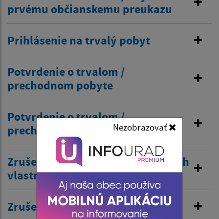
prvému občianskemu preukazu
Prihlásenie na trvalý pobyt
Potvrdenie o trvalom /
prechodnom pobyte
Potvrdenie o trvalom /
Nezobrazovať
prechodnom pobyte
Zrušenie trvalého pobytu na návrh
vlastníka budovy
Zrušenie prechodného pobytu