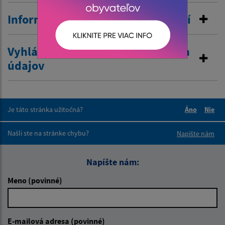
Informovanie o pobyte v zahraničí
Vyhlásenie o zákaze poskytovania
údajov
Je táto stránka užitočná?
Áno
Nie
Boli tieto 
Boli 
Našli ste na stránke chybu?
Napíšte nám
Napíšte nám:
Meno (povinné)
E-mailová adresa (povinné)