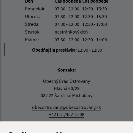
Deň
Čas doobeda
Čas poobede
Pondelok:
07:30 - 12:00
12:30 - 15:30
Utorok:
07:30 - 12:00
12:30 - 15:30
Streda:
07:30 - 12:00
12:30 - 17:00
Štvrtok:
nestránkový deň
Piatok:
07:30 - 12:00
12:30 - 14:00
Obedňajšia prestávka:
12:00 - 12:30
Kontakt:
Obecný úrad Ostrovany
Hlavná 60/29
082 22 Šarišské Michaľany
obecostrovany@obecostrovany.sk
+421 51/452 15 08
IČO: 00690554