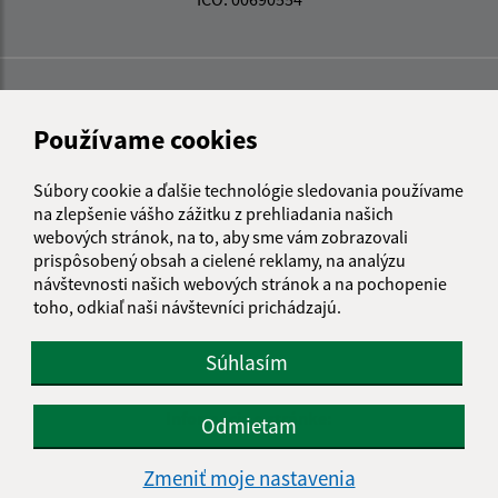
Používame cookies
Súbory cookie a ďalšie technológie sledovania používame
na zlepšenie vášho zážitku z prehliadania našich
webových stránok, na to, aby sme vám zobrazovali
prispôsobený obsah a cielené reklamy, na analýzu
návštevnosti našich webových stránok a na pochopenie
toho, odkiaľ naši návštevníci prichádzajú.
Súhlasím
Informácie o stránke:
Odmietam
Vyhlásenie o prístupnosti
Zmeniť moje nastavenia
Autorské práva