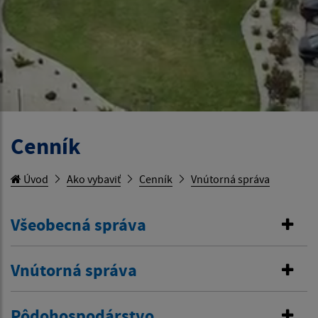
Cenník
Úvod
Ako vybaviť
Cenník
Vnútorná správa
Všeobecná správa
Vnútorná správa
Pôdohospodárstvo