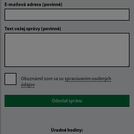
E-mailová adresa (povinné)
Text vašej správy (povinné)
Oboznámil som sa so
spracúvaním osobných
údajov
Google reCaptcha Response
Odoslať správu
Úradné hodiny: