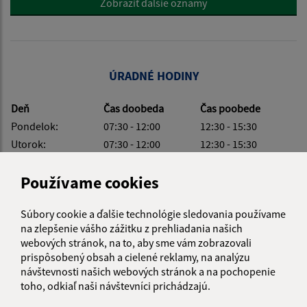
Zobraziť ďalšie oznamy
ÚRADNÉ HODINY
Deň
Čas doobeda
Čas poobede
Pondelok:
07:30 - 12:00
12:30 - 15:30
Utorok:
07:30 - 12:00
12:30 - 15:30
Streda:
07:30 - 12:00
12:30 - 17:00
Používame cookies
Štvrtok:
nestránkový deň
Piatok:
07:30 - 12:00
12:30 - 14:00
Súbory cookie a ďalšie technológie sledovania používame
Obedňajšia prestávka:
12:00 - 12:30
na zlepšenie vášho zážitku z prehliadania našich
webových stránok, na to, aby sme vám zobrazovali
prispôsobený obsah a cielené reklamy, na analýzu
návštevnosti našich webových stránok a na pochopenie
toho, odkiaľ naši návštevníci prichádzajú.
KALENDÁR