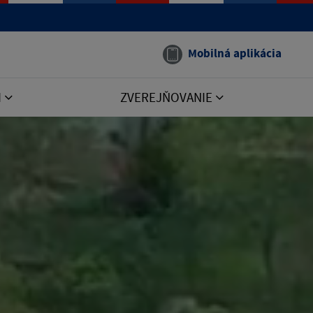
Mobilná aplikácia
I
ZVEREJŇOVANIE