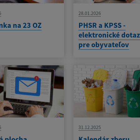
6
28.01.2026
nka na 23 OZ
PHSR a KPSS -
elektronické dota
pre obyvateľov
6
31.12.2025
á plocha
Kalendár zberu